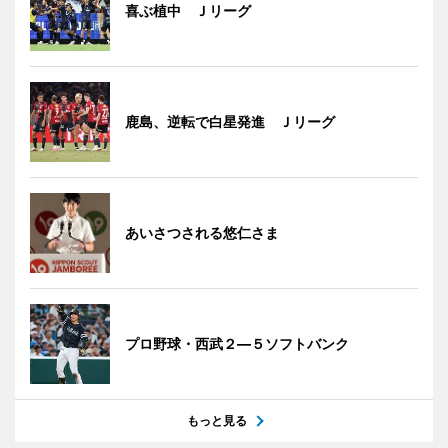
喜ぶ植中 Ｊリーグ
鹿島、逆転で白星発進 Ｊリーグ
あいさつされる悠仁さま
プロ野球・西武２―５ソフトバンク
もっと見る