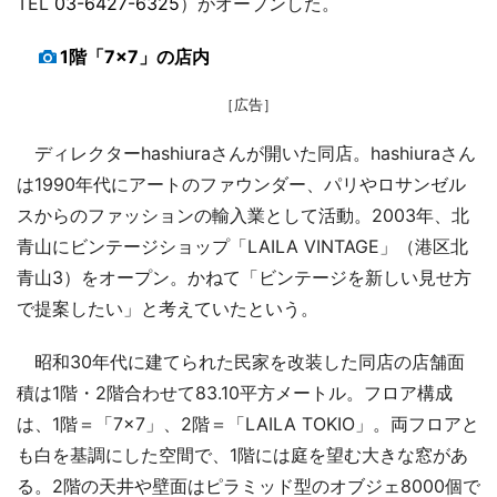
TEL
03-6427-6325
）がオープンした。
1階「7×7」の店内
［広告］
ディレクターhashiuraさんが開いた同店。hashiuraさん
は1990年代にアートのファウンダー、パリやロサンゼル
スからのファッションの輸入業として活動。2003年、北
青山にビンテージショップ「LAILA VINTAGE」（港区北
青山3）をオープン。かねて「ビンテージを新しい見せ方
で提案したい」と考えていたという。
昭和30年代に建てられた民家を改装した同店の店舗面
積は1階・2階合わせて83.10平方メートル。フロア構成
は、1階＝「7×7」、2階＝「LAILA TOKIO」。両フロアと
も白を基調にした空間で、1階には庭を望む大きな窓があ
る。2階の天井や壁面はピラミッド型のオブジェ8000個で