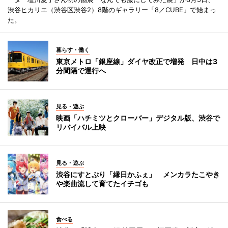
渋谷ヒカリエ（渋谷区渋谷2）8階のギャラリー「8／CUBE」で始まっ
た。
暮らす・働く
東京メトロ「銀座線」ダイヤ改正で増発 日中は3
分間隔で運行へ
見る・遊ぶ
映画「ハチミツとクローバー」デジタル版、渋谷で
リバイバル上映
見る・遊ぶ
渋谷にすとぷり「縁日かふぇ」 メンカラたこやき
や楽曲流して育てたイチゴも
食べる