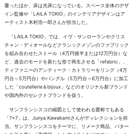
覆ったほか、床は光床になっている。スペース全体のデザ
イン監修や「LAILA TOKIO」のインテリアデザインはア
ーティスト木村浩一郎さんが担当した。
「LAILA TOKIO」では、イヴ・サンローランやクリス
チャン・ディオールなどクラシックメゾンのファブリック
を組み合わせたストール（4万円後半または12万円台）な
ど、過去のモードを新たな形で再生させる「refabric」、
ティファニーのアンティーク・カトラリーをリング（4万
円台～5万円台）やバングル（5万円台～6万円台）に加工
した「coutellerie＆bijoux」などのオリジナル新ブランド
や国内外のセレクトブランドを扱う。
サンフランシスコの縮図として使われる愛称でもある
「7×7」は、Junya Kawakamiさんがディレクションを担
当。サンフランシスコをテーマに、リメーク商品、パター