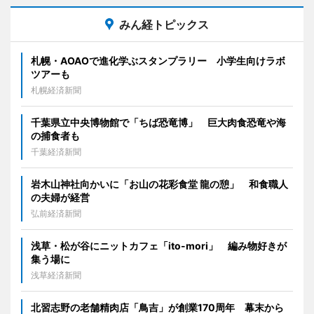
みん経トピックス
札幌・AOAOで進化学ぶスタンプラリー 小学生向けラボ
ツアーも
札幌経済新聞
千葉県立中央博物館で「ちば恐竜博」 巨大肉食恐竜や海
の捕食者も
千葉経済新聞
岩木山神社向かいに「お山の花彩食堂 龍の憩」 和食職人
の夫婦が経営
弘前経済新聞
浅草・松が谷にニットカフェ「ito-mori」 編み物好きが
集う場に
浅草経済新聞
北習志野の老舗精肉店「鳥吉」が創業170周年 幕末から