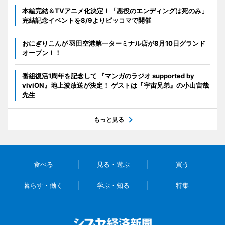
本編完結＆TVアニメ化決定！「悪役のエンディングは死のみ」
完結記念イベントを8/9よりピッコマで開催
おにぎりこんが 羽田空港第一ターミナル店が8月10日グランド
オープン！！
番組復活1周年を記念して 『マンガのラジオ supported by
viviON』地上波放送が決定！ ゲストは『宇宙兄弟』の小山宙哉
先生
もっと見る
食べる
見る・遊ぶ
買う
暮らす・働く
学ぶ・知る
特集