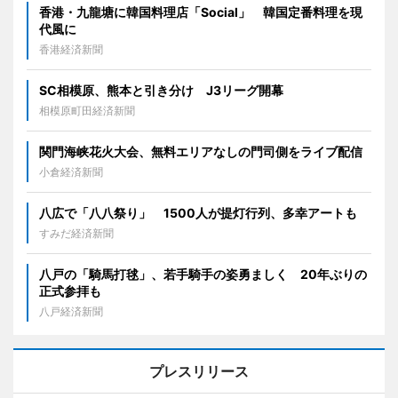
香港・九龍塘に韓国料理店「Social」 韓国定番料理を現
代風に
香港経済新聞
SC相模原、熊本と引き分け J3リーグ開幕
相模原町田経済新聞
関門海峡花火大会、無料エリアなしの門司側をライブ配信
小倉経済新聞
八広で「八八祭り」 1500人が提灯行列、多幸アートも
すみだ経済新聞
八戸の「騎馬打毬」、若手騎手の姿勇ましく 20年ぶりの
正式参拝も
八戸経済新聞
プレスリリース