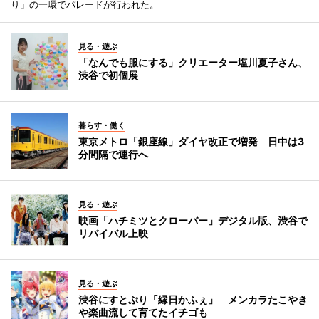
り」の一環でパレードが行われた。
見る・遊ぶ
「なんでも服にする」クリエーター塩川夏子さん、
渋谷で初個展
暮らす・働く
東京メトロ「銀座線」ダイヤ改正で増発 日中は3
分間隔で運行へ
見る・遊ぶ
映画「ハチミツとクローバー」デジタル版、渋谷で
リバイバル上映
見る・遊ぶ
渋谷にすとぷり「縁日かふぇ」 メンカラたこやき
や楽曲流して育てたイチゴも