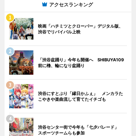
アクセスランキング
映画「ハチミツとクローバー」デジタル版、
渋谷でリバイバル上映
「渋谷盆踊り」今年も開催へ SHIBUYA109
前に櫓、輪になり盆踊り
渋谷にすとぷり「縁日かふぇ」 メンカラた
こやきや楽曲流して育てたイチゴも
渋谷センター街で今年も「七夕パレード」
スポーツチームらも参加