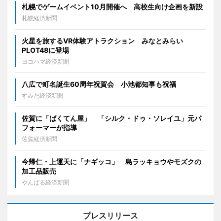
札幌でゲームイベント10月開催へ 高校生向け企画を新設
札幌経済新聞
火星を旅するVR体験アトラクション みなとみらい
PLOT48に登場
ヨコハマ経済新聞
八広で町名誕生60周年祝賀会 小池都知事も祝福
すみだ経済新聞
佐賀に「ばくてん屋」 「シルク・ドゥ・ソレイユ」元パ
フォーマーが指導
佐賀経済新聞
今帰仁・上運天に「ナギッコ」 島ラッキョウやモズクの
加工品販売
やんばる経済新聞
プレスリリース