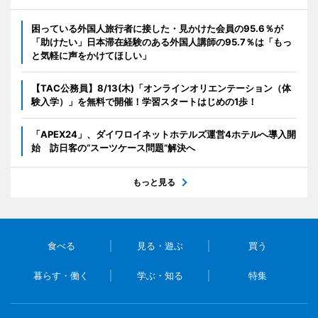
困っている外国人旅行者に接した・見かけた会員の95.6％が
「助けたい」日本滞在経験のある外国人講師の95.7％は「もっ
と気軽に声をかけてほしい」
【TAC公務員】8/13(木)「オンラインオリエンテーション（体
験入学）」を無料で開催！学習スタートはじめの1歩！
「APEX24」、ダイワロイネットホテルズ運営4ホテルへ導入開
始 訪日客の“スーツケース問題”解決へ
もっと見る
食べる
見る・遊ぶ
買う
暮らす・働く
学ぶ・知る
特集