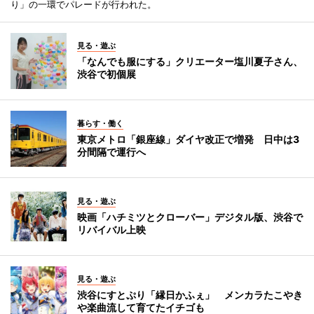
り」の一環でパレードが行われた。
見る・遊ぶ
「なんでも服にする」クリエーター塩川夏子さん、
渋谷で初個展
暮らす・働く
東京メトロ「銀座線」ダイヤ改正で増発 日中は3
分間隔で運行へ
見る・遊ぶ
映画「ハチミツとクローバー」デジタル版、渋谷で
リバイバル上映
見る・遊ぶ
渋谷にすとぷり「縁日かふぇ」 メンカラたこやき
や楽曲流して育てたイチゴも