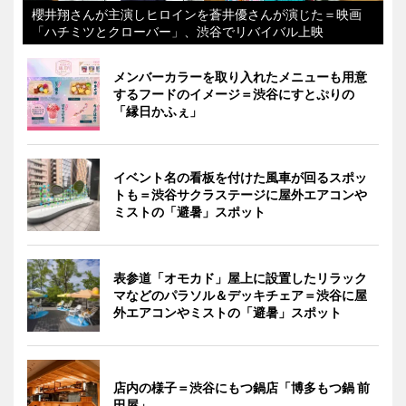
櫻井翔さんが主演しヒロインを蒼井優さんが演じた＝映画
「ハチミツとクローバー」、渋谷でリバイバル上映
メンバーカラーを取り入れたメニューも用意
するフードのイメージ＝渋谷にすとぷりの
「縁日かふぇ」
イベント名の看板を付けた風車が回るスポッ
トも＝渋谷サクラステージに屋外エアコンや
ミストの「避暑」スポット
表参道「オモカド」屋上に設置したリラック
マなどのパラソル＆デッキチェア＝渋谷に屋
外エアコンやミストの「避暑」スポット
店内の様子＝渋谷にもつ鍋店「博多もつ鍋 前
田屋」