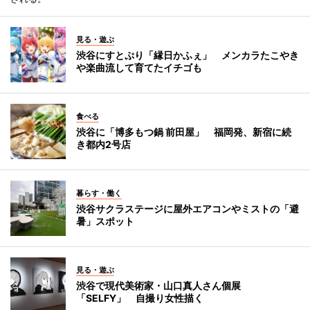
見る・遊ぶ
渋谷にすとぷり「縁日かふぇ」 メンカラたこやき
や楽曲流して育てたイチゴも
食べる
渋谷に「博多もつ鍋 前田屋」 福岡発、新宿に続
き都内2号店
暮らす・働く
渋谷サクラステージに屋外エアコンやミストの「避
暑」スポット
見る・遊ぶ
渋谷で現代美術家・山口真人さん個展
「SELFY」 自撮り女性描く