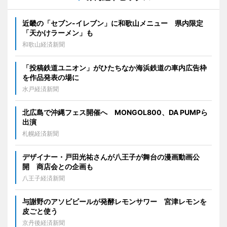
近畿の「セブン-イレブン」に和歌山メニュー 県内限定
「天かけラーメン」も
和歌山経済新聞
「投稿鉄道ユニオン」がひたちなか海浜鉄道の車内広告枠
を作品発表の場に
水戸経済新聞
北広島で沖縄フェス開催へ MONGOL800、DA PUMPら
出演
札幌経済新聞
デザイナー・戸田光祐さんが八王子が舞台の漫画動画公
開 商店会との企画も
八王子経済新聞
与謝野のアソビビールが発酵レモンサワー 宮津レモンを
皮ごと使う
京丹後経済新聞