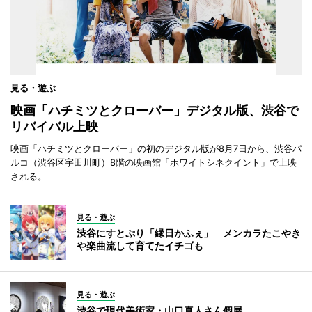
見る・遊ぶ
映画「ハチミツとクローバー」デジタル版、渋谷で
リバイバル上映
映画「ハチミツとクローバー」の初のデジタル版が8月7日から、渋谷パ
ルコ（渋谷区宇田川町）8階の映画館「ホワイトシネクイント」で上映
される。
見る・遊ぶ
渋谷にすとぷり「縁日かふぇ」 メンカラたこやき
や楽曲流して育てたイチゴも
見る・遊ぶ
渋谷で現代美術家・山口真人さん個展