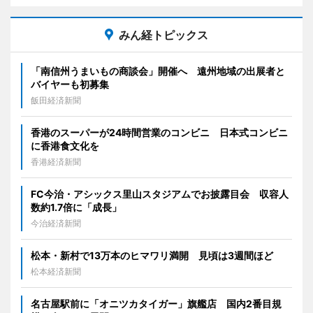
みん経トピックス
「南信州うまいもの商談会」開催へ 遠州地域の出展者と
バイヤーも初募集
飯田経済新聞
香港のスーパーが24時間営業のコンビニ 日本式コンビニ
に香港食文化を
香港経済新聞
FC今治・アシックス里山スタジアムでお披露目会 収容人
数約1.7倍に「成長」
今治経済新聞
松本・新村で13万本のヒマワリ満開 見頃は3週間ほど
松本経済新聞
名古屋駅前に「オニツカタイガー」旗艦店 国内2番目規