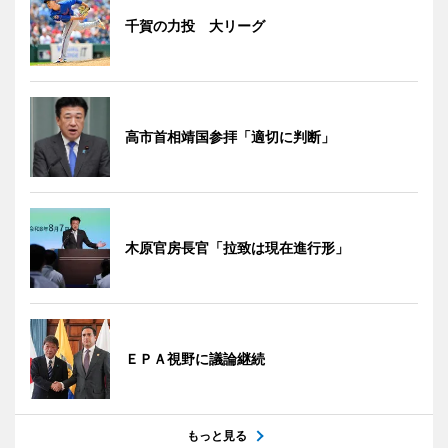
千賀の力投 大リーグ
高市首相靖国参拝「適切に判断」
木原官房長官「拉致は現在進行形」
ＥＰＡ視野に議論継続
もっと見る