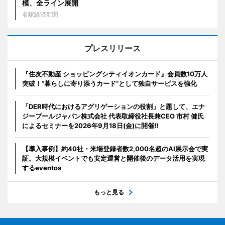
模、全ライン展開
名駅経済新聞
プレスリリース
『住友不動産 ショッピングシティイオンカード』会員数10万人
突破！“暮らしに寄り添うカード”として独自サービスを強化
「DER時代におけるアグリゲーションの役割」と題して、エナ
ジープールジャパン株式会社 代表取締役社長兼CEO 市村 健氏
によるセミナーを2026年9月18日(金)に開催!!
【導入事例】約40社・来場登録者数2,000名超のAI展示会で実
証。大規模イベントでも安定運営と開催後のデータ活用を実現
するeventos
もっと見る