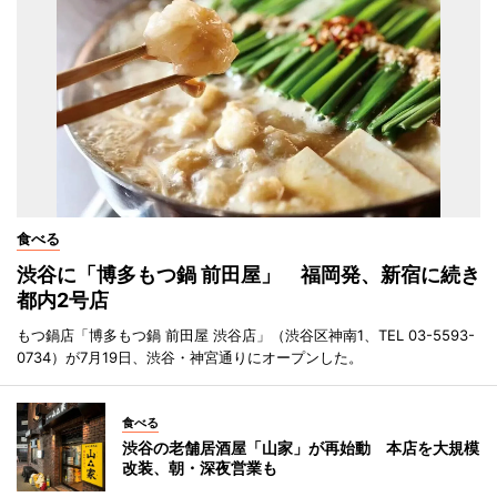
食べる
渋谷に「博多もつ鍋 前田屋」 福岡発、新宿に続き
都内2号店
もつ鍋店「博多もつ鍋 前田屋 渋谷店」（渋谷区神南1、TEL 03-5593-
0734）が7月19日、渋谷・神宮通りにオープンした。
食べる
渋谷の老舗居酒屋「山家」が再始動 本店を大規模
改装、朝・深夜営業も