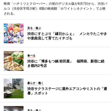
映画「ハチミツとクローバー」の初のデジタル版が8月7日から、渋谷パ
ルコ（渋谷区宇田川町）8階の映画館「ホワイトシネクイント」で上映
される。
見る・遊ぶ
渋谷にすとぷり「縁日かふぇ」 メンカラたこやき
や楽曲流して育てたイチゴも
食べる
渋谷に「博多もつ鍋 前田屋」 福岡発、新宿に続
き都内2号店
暮らす・働く
渋谷サクラステージに屋外エアコンやミストの「避
暑」スポット
見る・遊ぶ