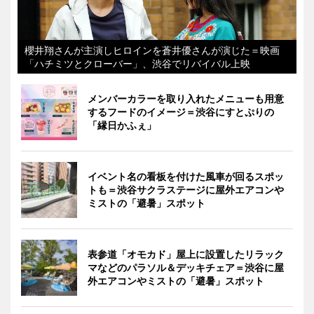
櫻井翔さんが主演しヒロインを蒼井優さんが演じた＝映画
「ハチミツとクローバー」、渋谷でリバイバル上映
メンバーカラーを取り入れたメニューも用意
するフードのイメージ＝渋谷にすとぷりの
「縁日かふぇ」
イベント名の看板を付けた風車が回るスポッ
トも＝渋谷サクラステージに屋外エアコンや
ミストの「避暑」スポット
表参道「オモカド」屋上に設置したリラック
マなどのパラソル＆デッキチェア＝渋谷に屋
外エアコンやミストの「避暑」スポット