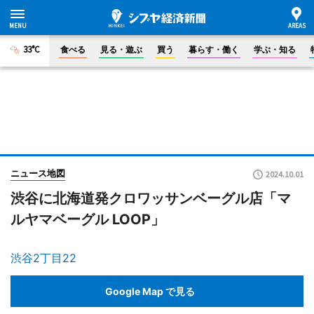
33°C
食べる
見る・遊ぶ
買う
暮らす・働く
学ぶ・知る
ニュース地図
2024.10.01
渋谷に北海道発クロワッサンベーグル店「マ
ルヤマベーグル LOOP」
渋谷2丁目22
Google Map で見る