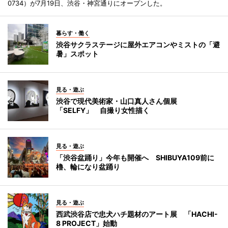
0734）が7月19日、渋谷・神宮通りにオープンした。
暮らす・働く
渋谷サクラステージに屋外エアコンやミストの「避
暑」スポット
見る・遊ぶ
渋谷で現代美術家・山口真人さん個展
「SELFY」 自撮り女性描く
見る・遊ぶ
「渋谷盆踊り」今年も開催へ SHIBUYA109前に
櫓、輪になり盆踊り
見る・遊ぶ
西武渋谷店で忠犬ハチ題材のアート展 「HACHI-
8 PROJECT」始動