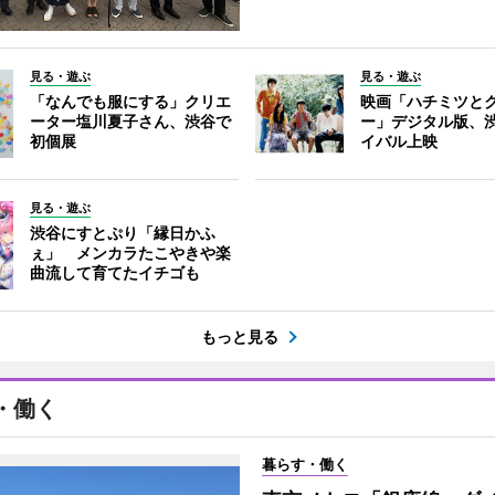
見る・遊ぶ
見る・遊ぶ
「なんでも服にする」クリエ
映画「ハチミツと
ーター塩川夏子さん、渋谷で
ー」デジタル版、
初個展
イバル上映
見る・遊ぶ
渋谷にすとぷり「縁日かふ
ぇ」 メンカラたこやきや楽
曲流して育てたイチゴも
もっと見る
・働く
暮らす・働く