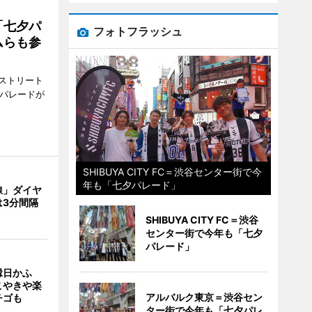
「七夕パ
フォトフラッシュ
ムらも参
ストリート
でパレードが
SHIBUYA CITY FC＝渋谷センター街で今
年も「七夕パレード」
線」ダイヤ
は3分間隔
SHIBUYA CITY FC＝渋谷
センター街で今年も「七夕
パレード」
縁日かふ
こやきや楽
アルバルク東京＝渋谷セン
チゴも
ター街で今年も「七夕パレ