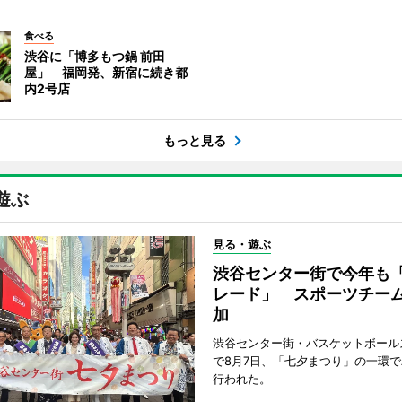
食べる
渋谷に「博多もつ鍋 前田
屋」 福岡発、新宿に続き都
内2号店
もっと見る
遊ぶ
見る・遊ぶ
渋谷センター街で今年も
レード」 スポーツチー
加
渋谷センター街・バスケットボール
で8月7日、「七夕まつり」の一環
行われた。