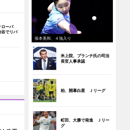
クローバ
渋谷でリバ
張本美和、４強入り
米上院、ブランチ氏の司法
長官人事承認
柏、開幕白星 Ｊリーグ
町田、大勝で発進 Ｊリー
グ