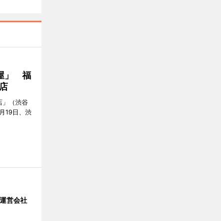
屋」 福
店
店」（渋谷
7月19日、渋
」 運営会社