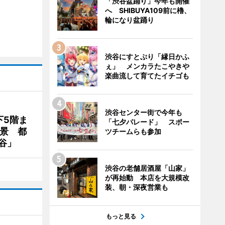
「渋谷盆踊り」今年も開催
へ SHIBUYA109前に櫓、
輪になり盆踊り
渋谷にすとぷり「縁日かふ
ぇ」 メンカラたこやきや
楽曲流して育てたイチゴも
渋谷センター街で今年も
下5階ま
「七夕パレード」 スポー
夜景 都
ツチームらも参加
谷」
渋谷の老舗居酒屋「山家」
が再始動 本店を大規模改
装、朝・深夜営業も
もっと見る