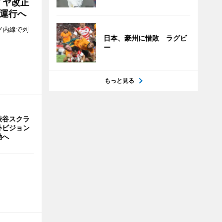
イヤ改正
運行へ
ノ内線で列
日本、豪州に惜敗 ラグビ
ー
もっと見る
渋谷スクラ
外ビジョン
動へ