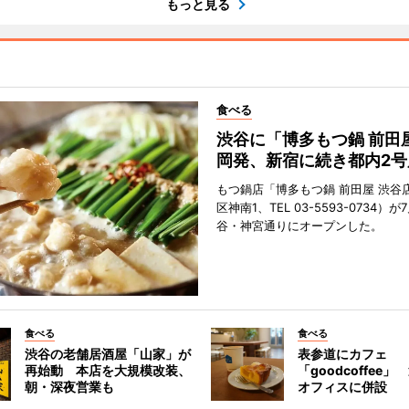
もっと見る
食べる
渋谷に「博多もつ鍋 前田
岡発、新宿に続き都内2号
もつ鍋店「博多もつ鍋 前田屋 渋谷
区神南1、TEL 03-5593-0734）が
谷・神宮通りにオープンした。
食べる
食べる
渋谷の老舗居酒屋「山家」が
表参道にカフェ
再始動 本店を大規模改装、
「goodcoffee
朝・深夜営業も
オフィスに併設