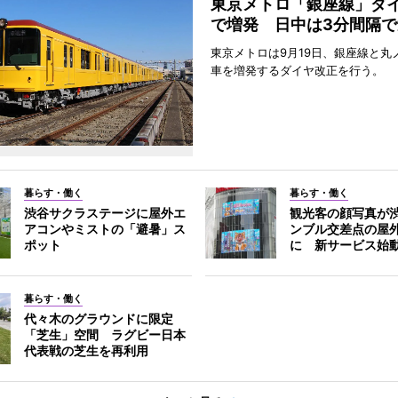
東京メトロ「銀座線」ダ
で増発 日中は3分間隔で
東京メトロは9月19日、銀座線と丸
車を増発するダイヤ改正を行う。
暮らす・働く
暮らす・働く
渋谷サクラステージに屋外エ
観光客の顔写真が
アコンやミストの「避暑」ス
ンブル交差点の屋
ポット
に 新サービス始
暮らす・働く
代々木のグラウンドに限定
「芝生」空間 ラグビー日本
代表戦の芝生を再利用