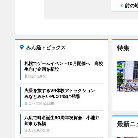
前の
みん経トピックス
特集
札幌でゲームイベント10月開催へ 高校
生向け企画を新設
札幌経済新聞
火星を旅するVR体験アトラクション
みなとみらいPLOT48に登場
ヨコハマ経済新聞
八広で町名誕生60周年祝賀会 小池都
最新ニ
知事も祝福
すみだ経済新聞