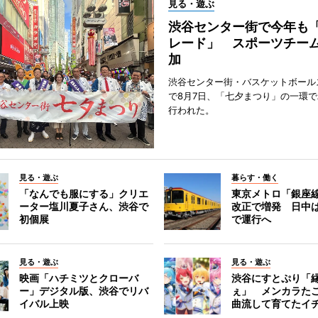
見る・遊ぶ
渋谷センター街で今年も
レード」 スポーツチー
加
渋谷センター街・バスケットボール
で8月7日、「七夕まつり」の一環
行われた。
見る・遊ぶ
暮らす・働く
「なんでも服にする」クリエ
東京メトロ「銀座
ーター塩川夏子さん、渋谷で
改正で増発 日中
初個展
で運行へ
見る・遊ぶ
見る・遊ぶ
映画「ハチミツとクローバ
渋谷にすとぷり「
ー」デジタル版、渋谷でリバ
ぇ」 メンカラた
イバル上映
曲流して育てたイ