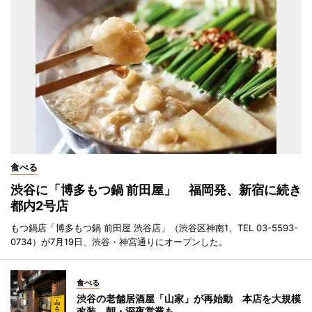
食べる
渋谷に「博多もつ鍋 前田屋」 福岡発、新宿に続き
都内2号店
もつ鍋店「博多もつ鍋 前田屋 渋谷店」（渋谷区神南1、TEL 03-5593-
0734）が7月19日、渋谷・神宮通りにオープンした。
食べる
渋谷の老舗居酒屋「山家」が再始動 本店を大規模
改装、朝・深夜営業も