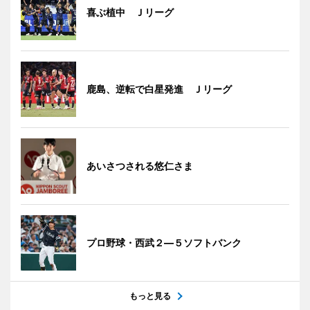
喜ぶ植中 Ｊリーグ
鹿島、逆転で白星発進 Ｊリーグ
あいさつされる悠仁さま
プロ野球・西武２―５ソフトバンク
もっと見る