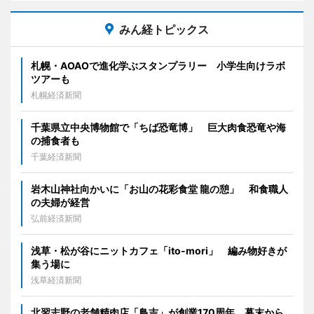
みん経トピックス
札幌・AOAOで進化学ぶスタンプラリー 小学生向けラボ
ツアーも
札幌経済新聞
千葉県立中央博物館で「ちば恐竜博」 巨大肉食恐竜や海
の捕食者も
千葉経済新聞
岩木山神社向かいに「お山の花彩食堂 龍の憩」 和食職人
の夫婦が経営
弘前経済新聞
浅草・松が谷にニットカフェ「ito-mori」 編み物好きが
集う場に
浅草経済新聞
北習志野の老舗精肉店「鳥吉」が創業170周年 幕末から