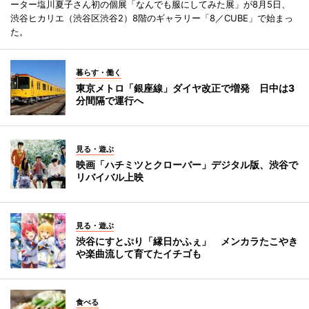
ーター塩川夏子さん初の個展「なんでも服にしてみた展」が8月5日、
渋谷ヒカリエ（渋谷区渋谷2）8階のギャラリー「8／CUBE」で始まっ
た。
暮らす・働く
東京メトロ「銀座線」ダイヤ改正で増発 日中は3
分間隔で運行へ
見る・遊ぶ
映画「ハチミツとクローバー」デジタル版、渋谷で
リバイバル上映
見る・遊ぶ
渋谷にすとぷり「縁日かふぇ」 メンカラたこやき
や楽曲流して育てたイチゴも
食べる