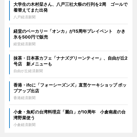
大学生の木村栞さん、八戸三社大祭の行列を2周 ゴールで
着替えてまた出発
八戸経済新聞
経堂のベーカリー「オンカ」が15周年プレイベント かき
氷を500円で販売
経堂経済新聞
抹茶・日本茶カフェ「ナナズグリーンティー」、自由が丘2
号店 新メニューも
自由が丘経済新聞
香港・ifcに「フォーシーズンズ」直営ケーキショップ ポッ
プアップ出店
香港経済新聞
小倉・魚町の台湾料理店「麗白」が10周年 小倉南産の台
湾野菜使う
小倉経済新聞