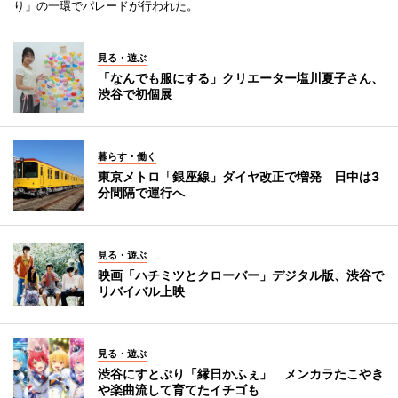
り」の一環でパレードが行われた。
見る・遊ぶ
「なんでも服にする」クリエーター塩川夏子さん、
渋谷で初個展
暮らす・働く
東京メトロ「銀座線」ダイヤ改正で増発 日中は3
分間隔で運行へ
見る・遊ぶ
映画「ハチミツとクローバー」デジタル版、渋谷で
リバイバル上映
見る・遊ぶ
渋谷にすとぷり「縁日かふぇ」 メンカラたこやき
や楽曲流して育てたイチゴも