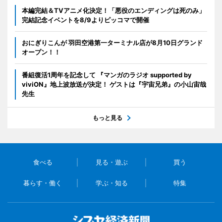
本編完結＆TVアニメ化決定！「悪役のエンディングは死のみ」
完結記念イベントを8/9よりピッコマで開催
おにぎりこんが 羽田空港第一ターミナル店が8月10日グランド
オープン！！
番組復活1周年を記念して 『マンガのラジオ supported by
viviON』地上波放送が決定！ ゲストは『宇宙兄弟』の小山宙哉
先生
もっと見る
食べる
見る・遊ぶ
買う
暮らす・働く
学ぶ・知る
特集