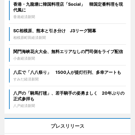
香港・九龍塘に韓国料理店「Social」 韓国定番料理を現
代風に
香港経済新聞
SC相模原、熊本と引き分け J3リーグ開幕
相模原町田経済新聞
関門海峡花火大会、無料エリアなしの門司側をライブ配信
小倉経済新聞
八広で「八八祭り」 1500人が提灯行列、多幸アートも
すみだ経済新聞
八戸の「騎馬打毬」、若手騎手の姿勇ましく 20年ぶりの
正式参拝も
八戸経済新聞
プレスリリース