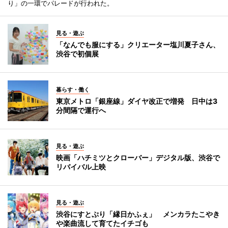
り」の一環でパレードが行われた。
見る・遊ぶ
「なんでも服にする」クリエーター塩川夏子さん、
渋谷で初個展
暮らす・働く
東京メトロ「銀座線」ダイヤ改正で増発 日中は3
分間隔で運行へ
見る・遊ぶ
映画「ハチミツとクローバー」デジタル版、渋谷で
リバイバル上映
見る・遊ぶ
渋谷にすとぷり「縁日かふぇ」 メンカラたこやき
や楽曲流して育てたイチゴも