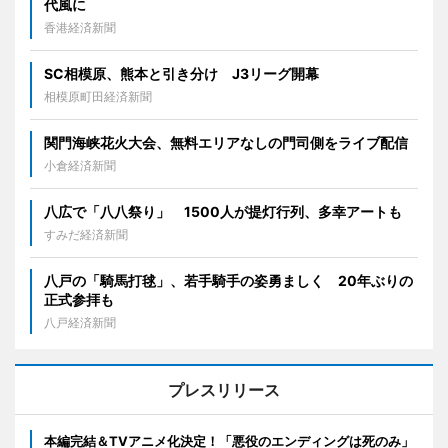
代風に
香港経済新聞
SC相模原、熊本と引き分け J3リーグ開幕
相模原町田経済新聞
関門海峡花火大会、無料エリアなしの門司側をライブ配信
小倉経済新聞
八広で「八八祭り」 1500人が提灯行列、多幸アートも
すみだ経済新聞
八戸の「騎馬打毬」、若手騎手の姿勇ましく 20年ぶりの
正式参拝も
八戸経済新聞
プレスリリース
本編完結＆TVアニメ化決定！「悪役のエンディングは死のみ」