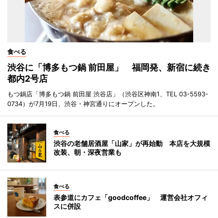
食べる
渋谷に「博多もつ鍋 前田屋」 福岡発、新宿に続き
都内2号店
もつ鍋店「博多もつ鍋 前田屋 渋谷店」（渋谷区神南1、TEL 03-5593-
0734）が7月19日、渋谷・神宮通りにオープンした。
食べる
渋谷の老舗居酒屋「山家」が再始動 本店を大規模
改装、朝・深夜営業も
食べる
表参道にカフェ「goodcoffee」 運営会社オフィ
スに併設