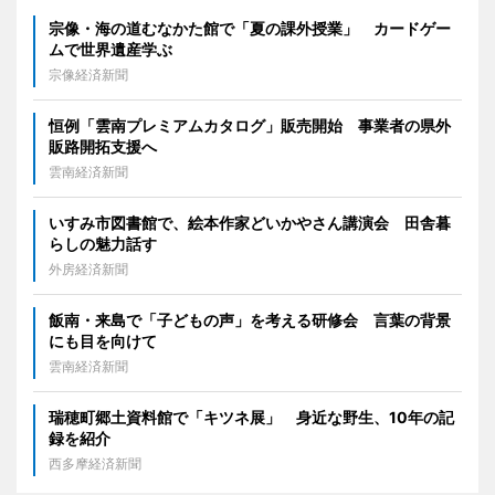
宗像・海の道むなかた館で「夏の課外授業」 カードゲー
ムで世界遺産学ぶ
宗像経済新聞
恒例「雲南プレミアムカタログ」販売開始 事業者の県外
販路開拓支援へ
雲南経済新聞
いすみ市図書館で、絵本作家どいかやさん講演会 田舎暮
らしの魅力話す
外房経済新聞
飯南・来島で「子どもの声」を考える研修会 言葉の背景
にも目を向けて
雲南経済新聞
瑞穂町郷土資料館で「キツネ展」 身近な野生、10年の記
録を紹介
西多摩経済新聞