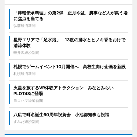
「津軽伝承料理」の第2弾 正月や盆、農事など人が集う場
に焦点を当てる
弘前経済新聞
星野エリアで「足水浴」 13度の湧水とヒノキ香るおけで
清涼体験
軽井沢経済新聞
札幌でゲームイベント10月開催へ 高校生向け企画を新設
札幌経済新聞
火星を旅するVR体験アトラクション みなとみらい
PLOT48に登場
ヨコハマ経済新聞
八広で町名誕生60周年祝賀会 小池都知事も祝福
すみだ経済新聞