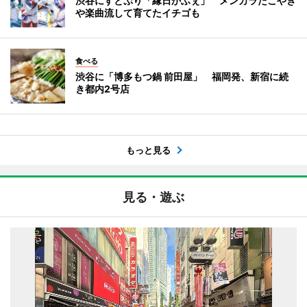
渋谷にすとぷり「縁日かふぇ」 メンカラたこやき
や楽曲流して育てたイチゴも
食べる
渋谷に「博多もつ鍋 前田屋」 福岡発、新宿に続
き都内2号店
もっと見る
見る・遊ぶ