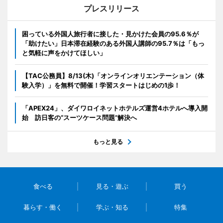
プレスリリース
困っている外国人旅行者に接した・見かけた会員の95.6％が
「助けたい」日本滞在経験のある外国人講師の95.7％は「もっ
と気軽に声をかけてほしい」
【TAC公務員】8/13(木)「オンラインオリエンテーション（体
験入学）」を無料で開催！学習スタートはじめの1歩！
「APEX24」、ダイワロイネットホテルズ運営4ホテルへ導入開
始 訪日客の“スーツケース問題”解決へ
もっと見る
食べる
見る・遊ぶ
買う
暮らす・働く
学ぶ・知る
特集