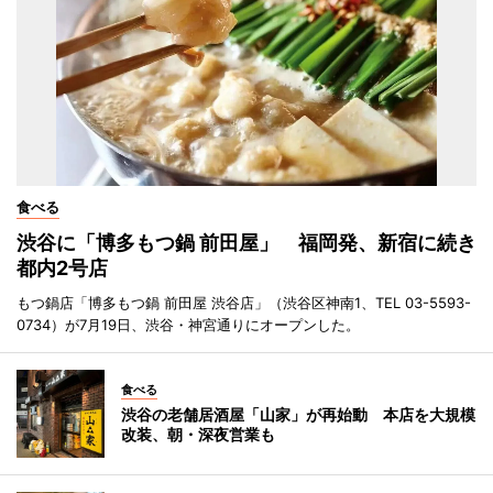
食べる
渋谷に「博多もつ鍋 前田屋」 福岡発、新宿に続き
都内2号店
もつ鍋店「博多もつ鍋 前田屋 渋谷店」（渋谷区神南1、TEL 03-5593-
0734）が7月19日、渋谷・神宮通りにオープンした。
食べる
渋谷の老舗居酒屋「山家」が再始動 本店を大規模
改装、朝・深夜営業も