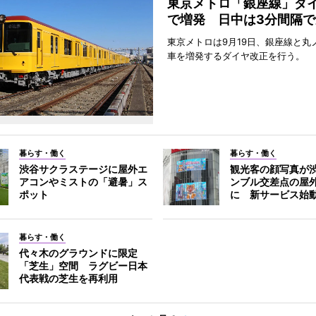
東京メトロ「銀座線」ダ
で増発 日中は3分間隔で
東京メトロは9月19日、銀座線と丸
車を増発するダイヤ改正を行う。
暮らす・働く
暮らす・働く
渋谷サクラステージに屋外エ
観光客の顔写真が
アコンやミストの「避暑」ス
ンブル交差点の屋
ポット
に 新サービス始
暮らす・働く
代々木のグラウンドに限定
「芝生」空間 ラグビー日本
代表戦の芝生を再利用