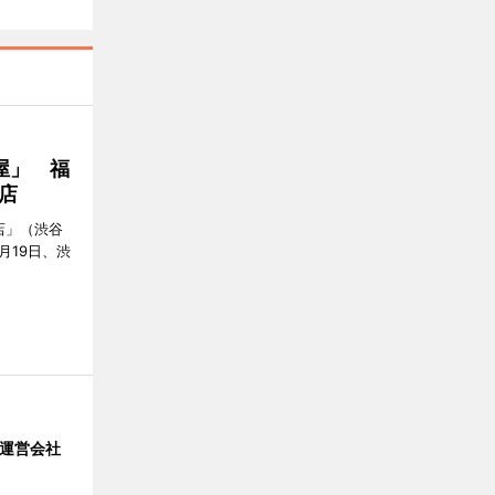
屋」 福
店
店」（渋谷
7月19日、渋
」 運営会社