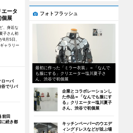
リエータ
フォトフラッシュ
初個展
ど、身近な
夏子さん初
が8月5日、
のギャラリー
最初に作った「ミラー衣装」＝「なんで
も服にする」クリエーター塩川夏子さ
ん、渋谷で初個展
クローバ
渋谷でリバ
企業とコラボレーションし
た作品＝「なんでも服にす
る」クリエーター塩川夏子
さん、渋谷で初個展
 前田
宿に続き都
キッチンペーパーのウエデ
ィングドレスなどが並ぶ場