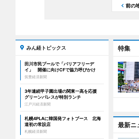
前の
みん経トピックス
特集
田川市民プールで「バリアフリーデ
イ」 開催に向けCFで協力呼びかけ
筑豊経済新聞
3年連続甲子園出場の関東一高を応援
グリーンパレスが特別ランチ
江戸川経済新聞
札幌4PLAに韓国発フォトブース 北海
最新ニ
道初の常設店
札幌経済新聞