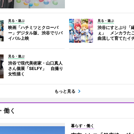
見る・遊ぶ
見る・遊ぶ
映画「ハチミツとクローバ
渋谷にすとぷり「
ー」デジタル版、渋谷でリバ
ぇ」 メンカラた
イバル上映
曲流して育てたイ
見る・遊ぶ
渋谷で現代美術家・山口真人
さん個展「SELFY」 自撮り
女性描く
もっと見る
・働く
暮らす・働く