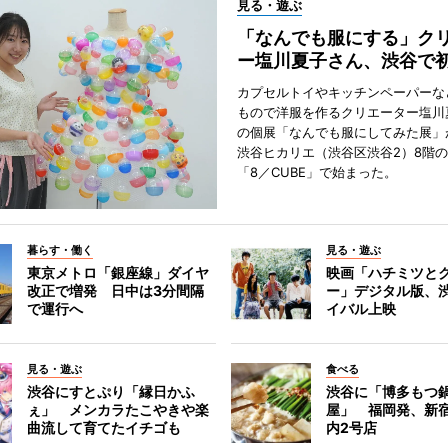
見る・遊ぶ
「なんでも服にする」ク
ー塩川夏子さん、渋谷で
カプセルトイやキッチンペーパーな
もので洋服を作るクリエーター塩川
の個展「なんでも服にしてみた展」
渋谷ヒカリエ（渋谷区渋谷2）8階
「8／CUBE」で始まった。
暮らす・働く
見る・遊ぶ
東京メトロ「銀座線」ダイヤ
映画「ハチミツと
改正で増発 日中は3分間隔
ー」デジタル版、
で運行へ
イバル上映
見る・遊ぶ
食べる
渋谷にすとぷり「縁日かふ
渋谷に「博多もつ鍋
ぇ」 メンカラたこやきや楽
屋」 福岡発、新
曲流して育てたイチゴも
内2号店