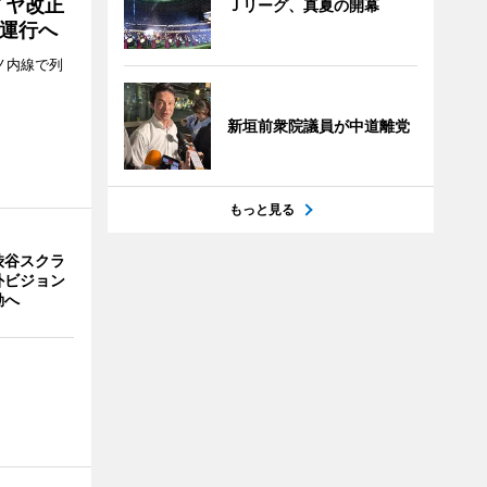
イヤ改正
Ｊリーグ、真夏の開幕
運行へ
ノ内線で列
新垣前衆院議員が中道離党
もっと見る
渋谷スクラ
外ビジョン
動へ