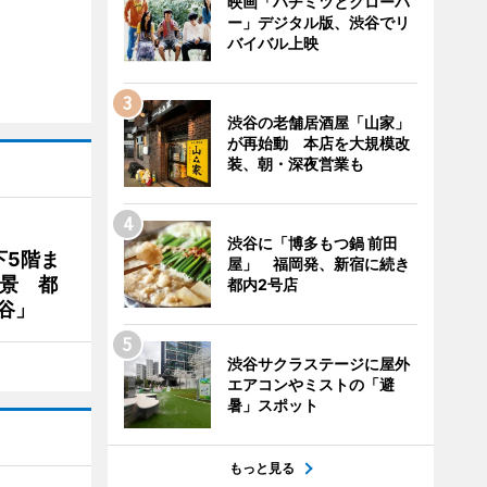
映画「ハチミツとクローバ
ー」デジタル版、渋谷でリ
バイバル上映
渋谷の老舗居酒屋「山家」
が再始動 本店を大規模改
装、朝・深夜営業も
渋谷に「博多もつ鍋 前田
下5階ま
屋」 福岡発、新宿に続き
夜景 都
都内2号店
谷」
渋谷サクラステージに屋外
エアコンやミストの「避
暑」スポット
もっと見る