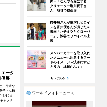
内＝「なんでも服にする」
クリエーター塩川夏子さ
ん、渋谷で初個展
櫻井翔さんが主演しヒロイ
ンを蒼井優さんが演じた＝
映画「ハチミツとクローバ
ー」、渋谷でリバイバル上
映
メンバーカラーを取り入れ
たメニューも用意するフー
ドのイメージ＝渋谷にすと
ぷりの「縁日かふぇ」
リエータ
初個展
もっと見る
ど、身近な
夏子さん初
ワールドフォトニュース
が8月5日、
のギャラリー