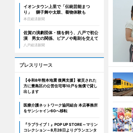
イオンタウン上里で「伝統芸能まつ
り」 獅子舞や太鼓、着物体験も
本庄経済新聞
佐賀の演劇団体・猫を飼う、八戸で初公
演 男女の関係、ピアノや彫刻を交えて
八戸経済新聞
プレスリリース
【令和8年熊本地震 復興支援】被災された
方に豊島区の公営住宅等10戸を無償で貸し
出します
医療介護ネットワーク協同組合 本店事務所
をサンシャイン60へ移転
『ラブライブ！』POP UP STORE～マリン
コレクション～8月28日よりグランエンタ