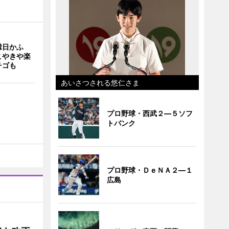
縁日かふ
こやきや楽
チゴも
あいさつされる悠仁さま
プロ野球・西武２―５ソフ
トバンク
プロ野球・ＤｅＮＡ２―１
広島