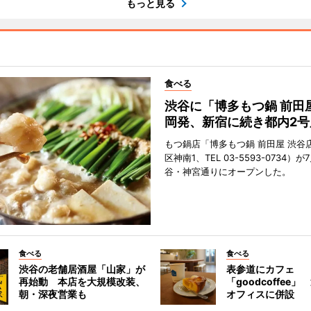
もっと見る
食べる
渋谷に「博多もつ鍋 前田
岡発、新宿に続き都内2号
もつ鍋店「博多もつ鍋 前田屋 渋谷
区神南1、TEL 03-5593-0734）が
谷・神宮通りにオープンした。
食べる
食べる
渋谷の老舗居酒屋「山家」が
表参道にカフェ
再始動 本店を大規模改装、
「goodcoffee
朝・深夜営業も
オフィスに併設