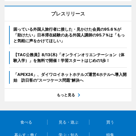
プレスリリース
困っている外国人旅行者に接した・見かけた会員の95.6％が
「助けたい」日本滞在経験のある外国人講師の95.7％は「もっ
と気軽に声をかけてほしい」
【TAC公務員】8/13(木)「オンラインオリエンテーション（体
験入学）」を無料で開催！学習スタートはじめの1歩！
「APEX24」、ダイワロイネットホテルズ運営4ホテルへ導入開
始 訪日客の“スーツケース問題”解決へ
もっと見る
食べる
見る・遊ぶ
買う
暮らす・働く
学ぶ・知る
特集