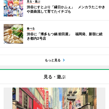
見る・遊ぶ
渋谷にすとぷり「縁日かふぇ」 メンカラたこやき
や楽曲流して育てたイチゴも
食べる
渋谷に「博多もつ鍋 前田屋」 福岡発、新宿に続
き都内2号店
もっと見る
見る・遊ぶ