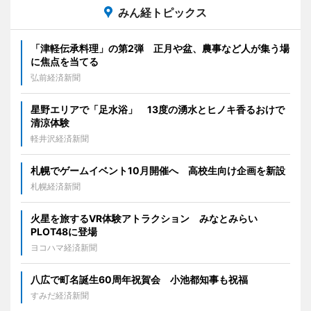
みん経トピックス
「津軽伝承料理」の第2弾 正月や盆、農事など人が集う場
に焦点を当てる
弘前経済新聞
星野エリアで「足水浴」 13度の湧水とヒノキ香るおけで
清涼体験
軽井沢経済新聞
札幌でゲームイベント10月開催へ 高校生向け企画を新設
札幌経済新聞
火星を旅するVR体験アトラクション みなとみらい
PLOT48に登場
ヨコハマ経済新聞
八広で町名誕生60周年祝賀会 小池都知事も祝福
すみだ経済新聞