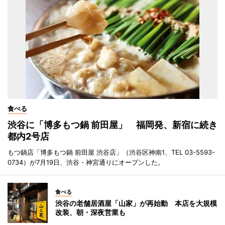
食べる
渋谷に「博多もつ鍋 前田屋」 福岡発、新宿に続き
都内2号店
もつ鍋店「博多もつ鍋 前田屋 渋谷店」（渋谷区神南1、TEL 03-5593-
0734）が7月19日、渋谷・神宮通りにオープンした。
食べる
渋谷の老舗居酒屋「山家」が再始動 本店を大規模
改装、朝・深夜営業も