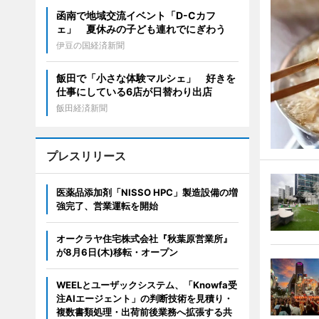
函南で地域交流イベント「D-Cカフ
ェ」 夏休みの子ども連れでにぎわう
伊豆の国経済新聞
飯田で「小さな体験マルシェ」 好きを
仕事にしている6店が日替わり出店
飯田経済新聞
プレスリリース
医薬品添加剤「NISSO HPC」製造設備の増
強完了、営業運転を開始
オークラヤ住宅株式会社『秋葉原営業所』
が8月6日(木)移転・オープン
WEELとユーザックシステム、「Knowfa受
注AIエージェント」の判断技術を見積り・
複数書類処理・出荷前後業務へ拡張する共