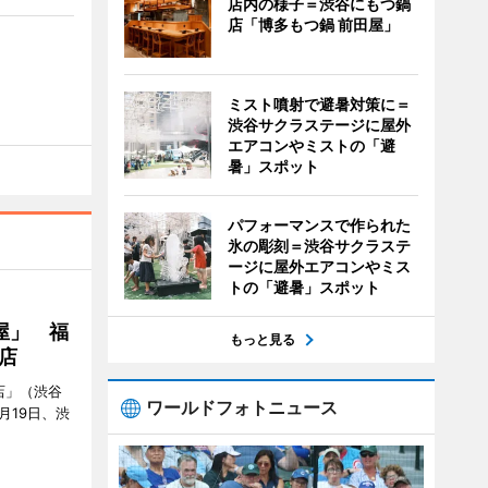
店内の様子＝渋谷にもつ鍋
店「博多もつ鍋 前田屋」
ミスト噴射で避暑対策に＝
渋谷サクラステージに屋外
エアコンやミストの「避
暑」スポット
パフォーマンスで作られた
氷の彫刻＝渋谷サクラステ
ージに屋外エアコンやミス
トの「避暑」スポット
屋」 福
もっと見る
店
店」（渋谷
ワールドフォトニュース
7月19日、渋