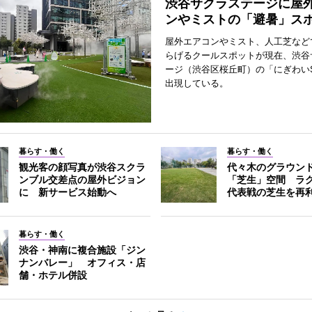
渋谷サクラステージに屋
ンやミストの「避暑」ス
屋外エアコンやミスト、人工芝など
らげるクールスポットが現在、渋谷
ージ（渋谷区桜丘町）の「にぎわいS
出現している。
暮らす・働く
暮らす・働く
観光客の顔写真が渋谷スクラ
代々木のグラウン
ンブル交差点の屋外ビジョン
「芝生」空間 ラ
に 新サービス始動へ
代表戦の芝生を再
暮らす・働く
渋谷・神南に複合施設「ジン
ナンバレー」 オフィス・店
舗・ホテル併設