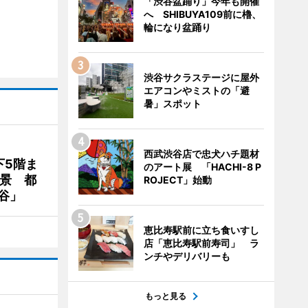
「渋谷盆踊り」今年も開催
へ SHIBUYA109前に櫓、
輪になり盆踊り
渋谷サクラステージに屋外
エアコンやミストの「避
暑」スポット
西武渋谷店で忠犬ハチ題材
下5階ま
のアート展 「HACHI-8 P
夜景 都
ROJECT」始動
谷」
恵比寿駅前に立ち食いすし
店「恵比寿駅前寿司」 ラ
ンチやデリバリーも
もっと見る