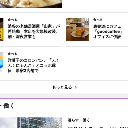
食べる
食べる
渋谷の老舗居酒屋「山家」が
表参道にカフェ
再始動 本店を大規模改装、
「goodcoffee
朝・深夜営業も
オフィスに併設
食べる
洋菓子のコロンバン、「ふく
ふくにゃんこ」とコラボ縁
日 原宿2店舗で
もっと見る
・働く
暮らす・働く