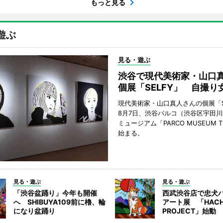
もっと見る
遊ぶ
見る・遊ぶ
渋谷で現代美術家・山口
個展「SELFY」 自撮り
現代美術家・山口真人さんの個展「S
8月7日、渋谷パルコ（渋谷区宇田川
ミュージアム「PARCO MUSEUM 
始まる。
見る・遊ぶ
見る・遊ぶ
「渋谷盆踊り」今年も開催
西武渋谷店で忠犬
へ SHIBUYA109前に櫓、輪
アート展 「HACH
になり盆踊り
PROJECT」始動