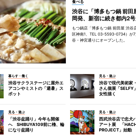
食べる
渋谷に「博多もつ鍋 前田
岡発、新宿に続き都内2号
もつ鍋店「博多もつ鍋 前田屋 渋谷
区神南1、TEL 03-5593-0734）が
谷・神宮通りにオープンした。
暮らす・働く
見る・遊ぶ
渋谷サクラステージに屋外エ
渋谷で現代美術家
アコンやミストの「避暑」ス
さん個展「SELF
ポット
女性描く
見る・遊ぶ
見る・遊ぶ
「渋谷盆踊り」今年も開催
西武渋谷店で忠犬
へ SHIBUYA109前に櫓、輪
アート展 「HACH
になり盆踊り
PROJECT」始動