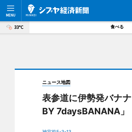
食べる
33°C
ニュース地図
表参道に伊勢発バナナジ
BY 7daysBANANA」
神宮前5-3-13