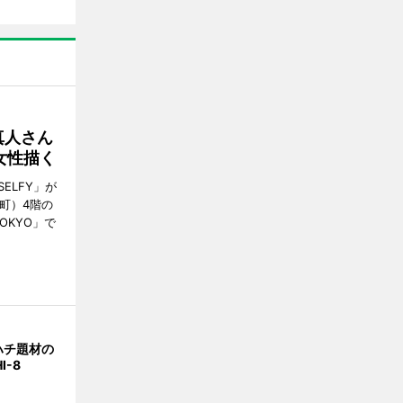
真人さん
女性描く
ELFY」が
町）4階の
TOKYO」で
ハチ題材の
I-8