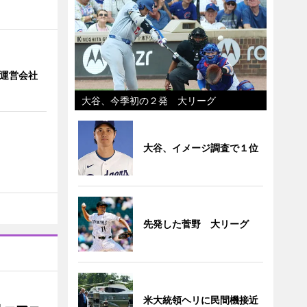
」 運営会社
大谷、今季初の２発 大リーグ
大谷、イメージ調査で１位
先発した菅野 大リーグ
米大統領ヘリに民間機接近