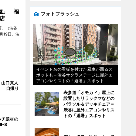
屋」 福
フォトフラッシュ
店
店」（渋谷
7月19日、渋
イベント名の看板を付けた風車が回るス
ポットも＝渋谷サクラステージに屋外エ
アコンやミストの「避暑」スポット
・山口真人
Y」 自撮り
表参道「オモカド」屋上に
設置したリラックマなどの
パラソル＆デッキチェア＝
渋谷に屋外エアコンやミス
トの「避暑」スポット
ハチ題材の
I-8