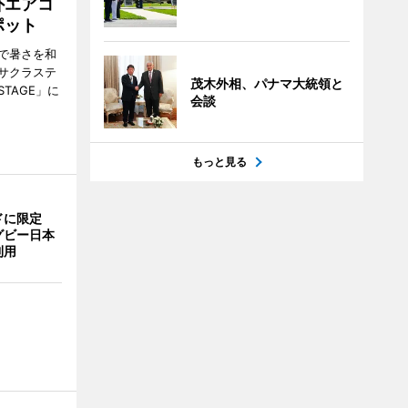
外エアコ
ポット
で暑さを和
サクラステ
茂木外相、パナマ大統領と
TAGE」に
会談
もっと見る
ドに限定
グビー日本
利用