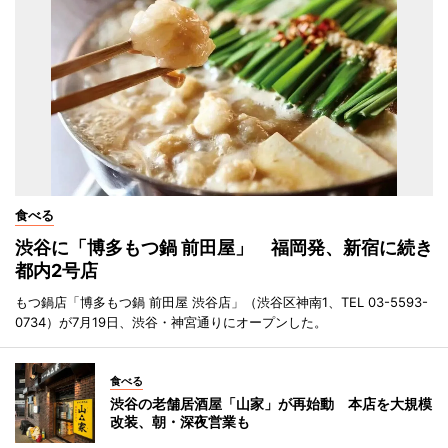
食べる
渋谷に「博多もつ鍋 前田屋」 福岡発、新宿に続き
都内2号店
もつ鍋店「博多もつ鍋 前田屋 渋谷店」（渋谷区神南1、TEL 03-5593-
0734）が7月19日、渋谷・神宮通りにオープンした。
食べる
渋谷の老舗居酒屋「山家」が再始動 本店を大規模
改装、朝・深夜営業も