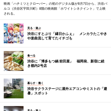
映画「ハチミツとクローバー」の初のデジタル版が8月7日から、渋谷パ
ルコ（渋谷区宇田川町）8階の映画館「ホワイトシネクイント」で上映
される。
見る・遊ぶ
渋谷にすとぷり「縁日かふぇ」 メンカラたこやき
や楽曲流して育てたイチゴも
食べる
渋谷に「博多もつ鍋 前田屋」 福岡発、新宿に続
き都内2号店
暮らす・働く
渋谷サクラステージに屋外エアコンやミストの「避
暑」スポット
見る・遊ぶ