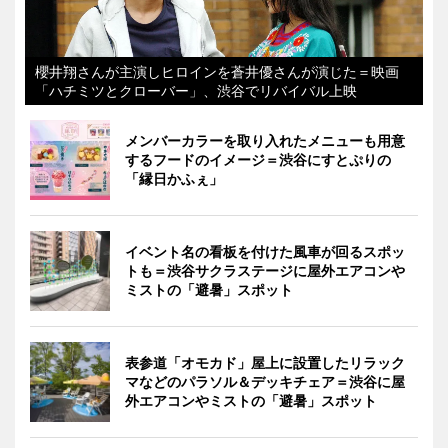
櫻井翔さんが主演しヒロインを蒼井優さんが演じた＝映画
「ハチミツとクローバー」、渋谷でリバイバル上映
メンバーカラーを取り入れたメニューも用意
するフードのイメージ＝渋谷にすとぷりの
「縁日かふぇ」
イベント名の看板を付けた風車が回るスポッ
トも＝渋谷サクラステージに屋外エアコンや
ミストの「避暑」スポット
表参道「オモカド」屋上に設置したリラック
マなどのパラソル＆デッキチェア＝渋谷に屋
外エアコンやミストの「避暑」スポット