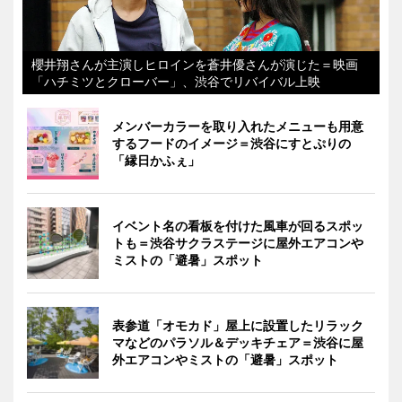
櫻井翔さんが主演しヒロインを蒼井優さんが演じた＝映画
「ハチミツとクローバー」、渋谷でリバイバル上映
メンバーカラーを取り入れたメニューも用意
するフードのイメージ＝渋谷にすとぷりの
「縁日かふぇ」
イベント名の看板を付けた風車が回るスポッ
トも＝渋谷サクラステージに屋外エアコンや
ミストの「避暑」スポット
表参道「オモカド」屋上に設置したリラック
マなどのパラソル＆デッキチェア＝渋谷に屋
外エアコンやミストの「避暑」スポット