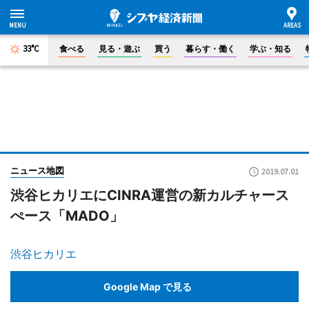
33°C
食べる
見る・遊ぶ
買う
暮らす・働く
学ぶ・知る
ニュース地図
2019.07.01
渋谷ヒカリエにCINRA運営の新カルチャース
ぺース「MADO」
渋谷ヒカリエ
Google Map で見る