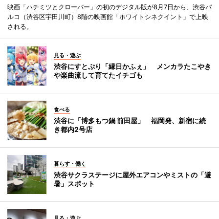
映画「ハチミツとクローバー」の初のデジタル版が8月7日から、渋谷パ
ルコ（渋谷区宇田川町）8階の映画館「ホワイトシネクイント」で上映
される。
見る・遊ぶ
渋谷にすとぷり「縁日かふぇ」 メンカラたこやき
や楽曲流して育てたイチゴも
食べる
渋谷に「博多もつ鍋 前田屋」 福岡発、新宿に続
き都内2号店
暮らす・働く
渋谷サクラステージに屋外エアコンやミストの「避
暑」スポット
見る・遊ぶ