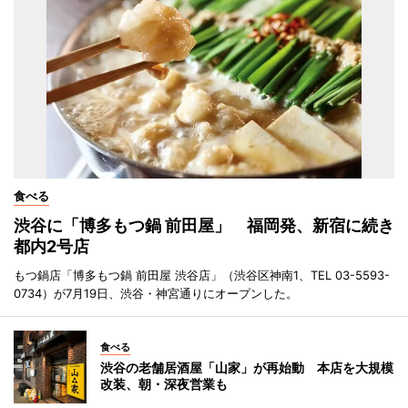
食べる
渋谷に「博多もつ鍋 前田屋」 福岡発、新宿に続き
都内2号店
もつ鍋店「博多もつ鍋 前田屋 渋谷店」（渋谷区神南1、TEL 03-5593-
0734）が7月19日、渋谷・神宮通りにオープンした。
食べる
渋谷の老舗居酒屋「山家」が再始動 本店を大規模
改装、朝・深夜営業も