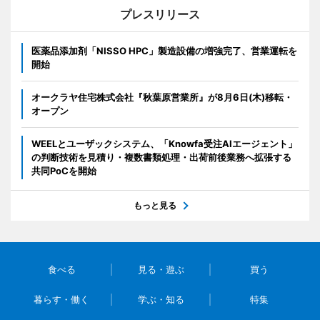
プレスリリース
医薬品添加剤「NISSO HPC」製造設備の増強完了、営業運転を
開始
オークラヤ住宅株式会社『秋葉原営業所』が8月6日(木)移転・
オープン
WEELとユーザックシステム、「Knowfa受注AIエージェント」
の判断技術を見積り・複数書類処理・出荷前後業務へ拡張する
共同PoCを開始
もっと見る
食べる
見る・遊ぶ
買う
暮らす・働く
学ぶ・知る
特集