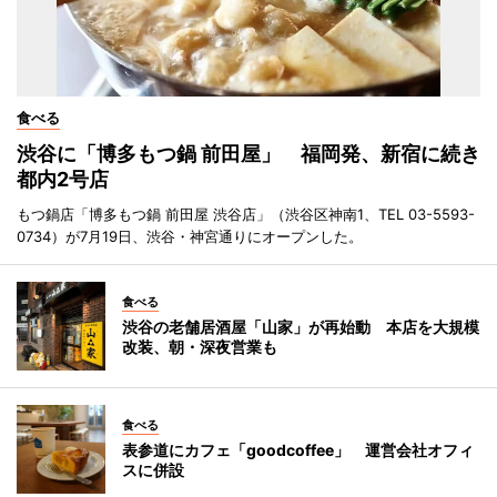
食べる
渋谷に「博多もつ鍋 前田屋」 福岡発、新宿に続き
都内2号店
もつ鍋店「博多もつ鍋 前田屋 渋谷店」（渋谷区神南1、TEL 03-5593-
0734）が7月19日、渋谷・神宮通りにオープンした。
食べる
渋谷の老舗居酒屋「山家」が再始動 本店を大規模
改装、朝・深夜営業も
食べる
表参道にカフェ「goodcoffee」 運営会社オフィ
スに併設