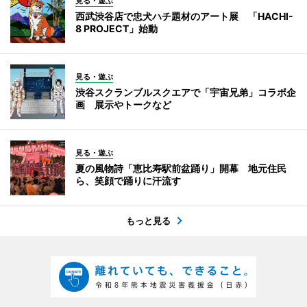
見る・遊ぶ
西武渋谷店で忠犬ハチ題材のアート展 「HACHI-
8 PROJECT」始動
見る・遊ぶ
渋谷スクランブルスクエアで「宇宙兄弟」コラボ企
画 展示やトークなど
見る・遊ぶ
夏の風物詩「恵比寿駅前盆踊り」開幕 地元住民
ら、笑顔で踊りに汗流す
もっと見る