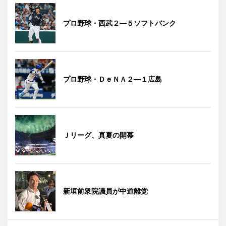
プロ野球・西武２―５ソフトバンク
プロ野球・ＤｅＮＡ２―１広島
Ｊリーグ、真夏の開幕
新垣前衆院議員が中道離党