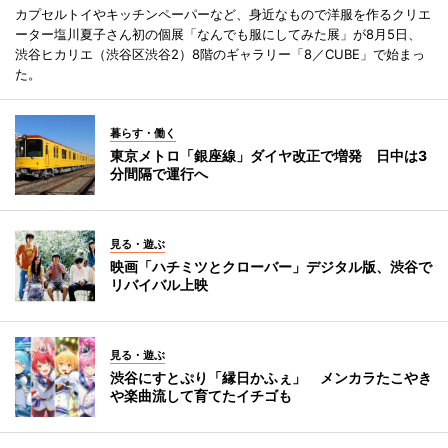
カプセルトイやキッチンペーパーなど、身近なもので洋服を作るクリエ
ーター塩川夏子さん初の個展「なんでも服にしてみた展」が8月5日、
渋谷ヒカリエ（渋谷区渋谷2）8階のギャラリー「8／CUBE」で始まっ
た。
暮らす・働く
東京メトロ「銀座線」ダイヤ改正で増発 日中は3
分間隔で運行へ
見る・遊ぶ
映画「ハチミツとクローバー」デジタル版、渋谷で
リバイバル上映
見る・遊ぶ
渋谷にすとぷり「縁日かふぇ」 メンカラたこやき
や楽曲流して育てたイチゴも