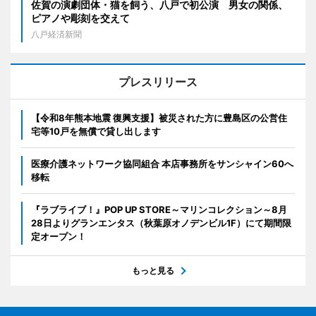
佐賀の演劇団体・猫を飼う、八戸で初公演 男女の関係、
ピアノや彫刻を交えて
八戸経済新聞
プレスリリース
【令和8年熊本地震 復興支援】被災された方に豊島区の公営住
宅等10戸を無償で貸し出します
医療介護ネットワーク協同組合 本店事務所をサンシャイン60へ
移転
『ラブライブ！』POP UP STORE～マリンコレクション～8月
28日よりグランエンタス（秋葉原オノデンビル1F）にて期間限
定オープン！
もっと見る