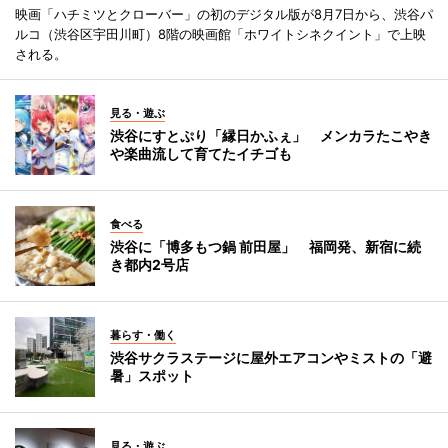
映画「ハチミツとクローバー」の初のデジタル版が8月7日から、渋谷パ
ルコ（渋谷区宇田川町）8階の映画館「ホワイトシネクイント」で上映
される。
見る・遊ぶ
渋谷にすとぷり「縁日かふぇ」 メンカラたこやき
や楽曲流して育てたイチゴも
食べる
渋谷に「博多もつ鍋 前田屋」 福岡発、新宿に続
き都内2号店
暮らす・働く
渋谷サクラステージに屋外エアコンやミストの「避
暑」スポット
見る・遊ぶ