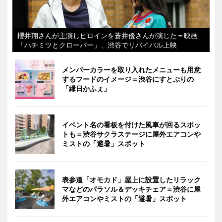
櫻井翔さんが主演しヒロインを蒼井優さんが演じた＝映画
「ハチミツとクローバー」、渋谷でリバイバル上映
メンバーカラーを取り入れたメニューも用意
するフードのイメージ＝渋谷にすとぷりの
「縁日かふぇ」
イベント名の看板を付けた風車が回るスポッ
トも＝渋谷サクラステージに屋外エアコンや
ミストの「避暑」スポット
表参道「オモカド」屋上に設置したリラック
マなどのパラソル＆デッキチェア＝渋谷に屋
外エアコンやミストの「避暑」スポット