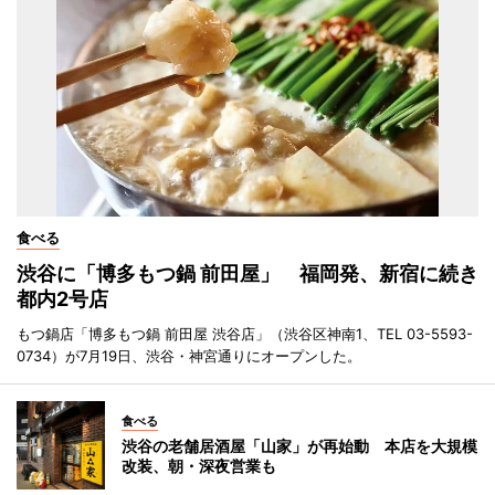
食べる
渋谷に「博多もつ鍋 前田屋」 福岡発、新宿に続き
都内2号店
もつ鍋店「博多もつ鍋 前田屋 渋谷店」（渋谷区神南1、TEL 03-5593-
0734）が7月19日、渋谷・神宮通りにオープンした。
食べる
渋谷の老舗居酒屋「山家」が再始動 本店を大規模
改装、朝・深夜営業も