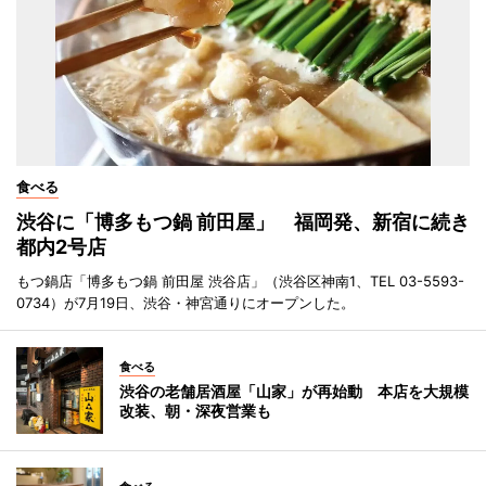
食べる
渋谷に「博多もつ鍋 前田屋」 福岡発、新宿に続き
都内2号店
もつ鍋店「博多もつ鍋 前田屋 渋谷店」（渋谷区神南1、TEL 03-5593-
0734）が7月19日、渋谷・神宮通りにオープンした。
食べる
渋谷の老舗居酒屋「山家」が再始動 本店を大規模
改装、朝・深夜営業も