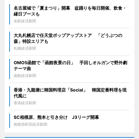
名古屋城で「夏まつり」開幕 盆踊りを毎日開催、飲食・
縁日ブースも
名駅経済新聞
大丸札幌店で任天堂ポップアップストア 「どうぶつの
森」特設エリアも
札幌経済新聞
OMO5函館で「函館夜景の日」 手回しオルガンで野外劇
テーマ曲
函館経済新聞
香港・九龍塘に韓国料理店「Social」 韓国定番料理を現
代風に
香港経済新聞
SC相模原、熊本と引き分け J3リーグ開幕
相模原町田経済新聞