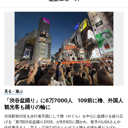
見る・遊ぶ
「渋谷盆踊り」に6万7000人 109前に櫓、外国人
観光客も踊りの輪に
渋谷駅前付近を歩行者天国にして櫓（やぐら）を中心に盆踊りを繰り広
げる「第7回渋谷盆踊り2026」が8月8日に開かれ、歌手のLiSAさんや
伍代夏子さん、芸人・江頭2:50さんらゲスト陣も会場を盛り上げた。