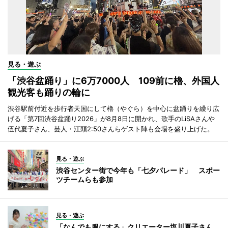
見る・遊ぶ
「渋谷盆踊り」に6万7000人 109前に櫓、外国人
観光客も踊りの輪に
渋谷駅前付近を歩行者天国にして櫓（やぐら）を中心に盆踊りを繰り広
げる「第7回渋谷盆踊り2026」が8月8日に開かれ、歌手のLiSAさんや
伍代夏子さん、芸人・江頭2:50さんらゲスト陣も会場を盛り上げた。
見る・遊ぶ
渋谷センター街で今年も「七夕パレード」 スポー
ツチームらも参加
見る・遊ぶ
「なんでも服にする」クリエーター塩川夏子さん、