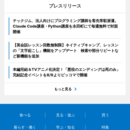
プレスリリース
テックジム、法人向けにプログラミング講師を客先常駐派遣。
Claude Code講座・Python講座を永田町にて毎週無料で対面
開催
【英会話レッスン回数無制限】ネイティブキャンプ、レッスン
の「文字起こし」機能をアップデート 検索や部分リピートな
ど新機能を追加
本編完結＆TVアニメ化決定！「悪役のエンディングは死のみ」
完結記念イベントを8/9よりピッコマで開催
もっと見る
食べる
見る・遊ぶ
買う
暮らす・働く
学ぶ・知る
特集