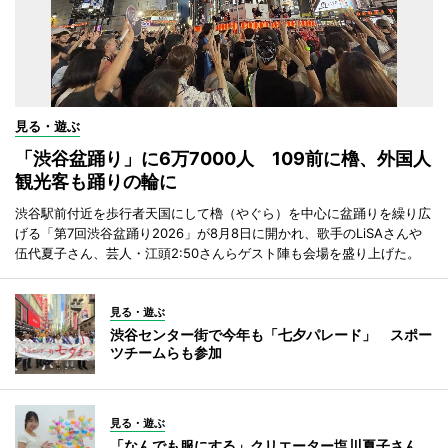
見る・遊ぶ
「渋谷盆踊り」に6万7000人 109前に櫓、外国人
観光客も踊りの輪に
渋谷駅前付近を歩行者天国にして櫓（やぐら）を中心に盆踊りを繰り広
げる「第7回渋谷盆踊り2026」が8月8日に開かれ、歌手のLiSAさんや
伍代夏子さん、芸人・江頭2:50さんらゲスト陣も会場を盛り上げた。
見る・遊ぶ
渋谷センター街で今年も「七夕パレード」 スポー
ツチームらも参加
見る・遊ぶ
「なんでも服にする」クリエーター塩川夏子さん、