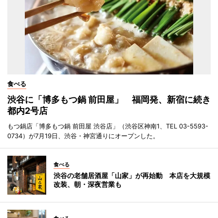
食べる
渋谷に「博多もつ鍋 前田屋」 福岡発、新宿に続き
都内2号店
もつ鍋店「博多もつ鍋 前田屋 渋谷店」（渋谷区神南1、TEL 03-5593-
0734）が7月19日、渋谷・神宮通りにオープンした。
食べる
渋谷の老舗居酒屋「山家」が再始動 本店を大規模
改装、朝・深夜営業も