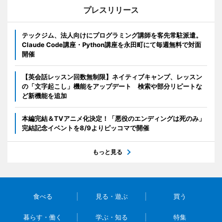
プレスリリース
テックジム、法人向けにプログラミング講師を客先常駐派遣。
Claude Code講座・Python講座を永田町にて毎週無料で対面
開催
【英会話レッスン回数無制限】ネイティブキャンプ、レッスン
の「文字起こし」機能をアップデート 検索や部分リピートな
ど新機能を追加
本編完結＆TVアニメ化決定！「悪役のエンディングは死のみ」
完結記念イベントを8/9よりピッコマで開催
もっと見る
食べる
見る・遊ぶ
買う
暮らす・働く
学ぶ・知る
特集