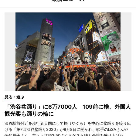
見る・遊ぶ
「渋谷盆踊り」に6万7000人 109前に櫓、外国人
観光客も踊りの輪に
渋谷駅前付近を歩行者天国にして櫓（やぐら）を中心に盆踊りを繰り広
げる「第7回渋谷盆踊り2026」が8月8日に開かれ、歌手のLiSAさんや
伍代夏子さん、芸人・江頭2:50さんらゲスト陣も会場を盛り上げた。