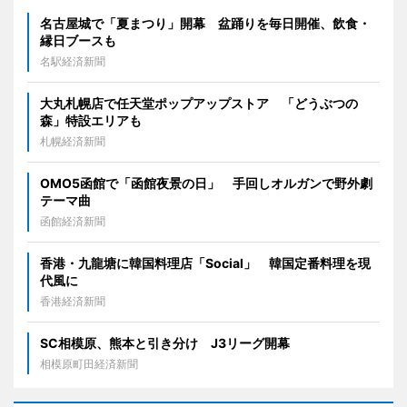
名古屋城で「夏まつり」開幕 盆踊りを毎日開催、飲食・
縁日ブースも
名駅経済新聞
大丸札幌店で任天堂ポップアップストア 「どうぶつの
森」特設エリアも
札幌経済新聞
OMO5函館で「函館夜景の日」 手回しオルガンで野外劇
テーマ曲
函館経済新聞
香港・九龍塘に韓国料理店「Social」 韓国定番料理を現
代風に
香港経済新聞
SC相模原、熊本と引き分け J3リーグ開幕
相模原町田経済新聞