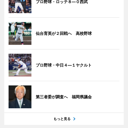
プロ野球・ロッテ８―０西武
仙台育英が２回戦へ 高校野球
プロ野球・中日４―１ヤクルト
第三者委が調査へ 福岡県議会
もっと見る