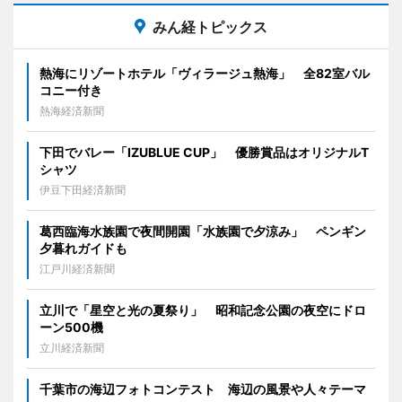
みん経トピックス
熱海にリゾートホテル「ヴィラージュ熱海」 全82室バル
コニー付き
熱海経済新聞
下田でバレー「IZUBLUE CUP」 優勝賞品はオリジナルT
シャツ
伊豆下田経済新聞
葛西臨海水族園で夜間開園「水族園で夕涼み」 ペンギン
夕暮れガイドも
江戸川経済新聞
立川で「星空と光の夏祭り」 昭和記念公園の夜空にドロ
ーン500機
立川経済新聞
千葉市の海辺フォトコンテスト 海辺の風景や人々テーマ