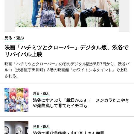
見る・遊ぶ
映画「ハチミツとクローバー」デジタル版、渋谷で
リバイバル上映
映画「ハチミツとクローバー」の初のデジタル版が8月7日から、渋谷パ
ルコ（渋谷区宇田川町）8階の映画館「ホワイトシネクイント」で上映
される。
見る・遊ぶ
渋谷にすとぷり「縁日かふぇ」 メンカラたこやき
や楽曲流して育てたイチゴも
見る・遊ぶ
渋谷で現代美術家・山口真人さん個展