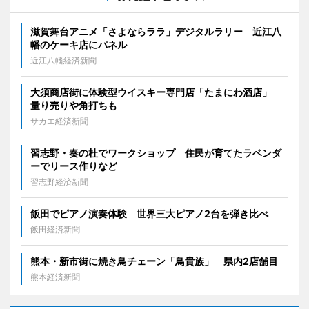
滋賀舞台アニメ「さよならララ」デジタルラリー 近江八
幡のケーキ店にパネル
近江八幡経済新聞
大須商店街に体験型ウイスキー専門店「たまにわ酒店」
量り売りや角打ちも
サカエ経済新聞
習志野・奏の杜でワークショップ 住民が育てたラベンダ
ーでリース作りなど
習志野経済新聞
飯田でピアノ演奏体験 世界三大ピアノ2台を弾き比べ
飯田経済新聞
熊本・新市街に焼き鳥チェーン「鳥貴族」 県内2店舗目
熊本経済新聞