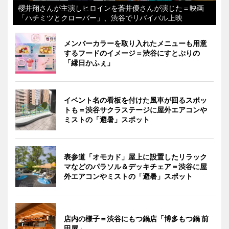
櫻井翔さんが主演しヒロインを蒼井優さんが演じた＝映画
「ハチミツとクローバー」、渋谷でリバイバル上映
メンバーカラーを取り入れたメニューも用意
するフードのイメージ＝渋谷にすとぷりの
「縁日かふぇ」
イベント名の看板を付けた風車が回るスポッ
トも＝渋谷サクラステージに屋外エアコンや
ミストの「避暑」スポット
表参道「オモカド」屋上に設置したリラック
マなどのパラソル＆デッキチェア＝渋谷に屋
外エアコンやミストの「避暑」スポット
店内の様子＝渋谷にもつ鍋店「博多もつ鍋 前
田屋」