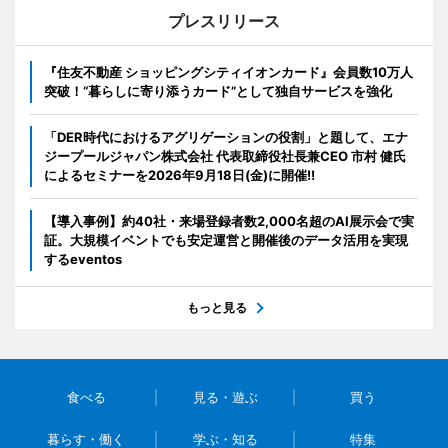
プレスリリース
『住友不動産 ショッピングシティイオンカード』会員数10万人
突破！“暮らしに寄り添うカード”として独自サービスを強化
「DER時代におけるアグリゲーションの役割」と題して、エナ
ジープールジャパン株式会社 代表取締役社長兼CEO 市村 健氏
によるセミナーを2026年9月18日(金)に開催!!
【導入事例】約40社・来場登録者数2,000名超のAI展示会で実
証。大規模イベントでも安定運営と開催後のデータ活用を実現
するeventos
もっと見る
食べる
見る・遊ぶ
買う
暮らす・働く
学ぶ・知る
特集