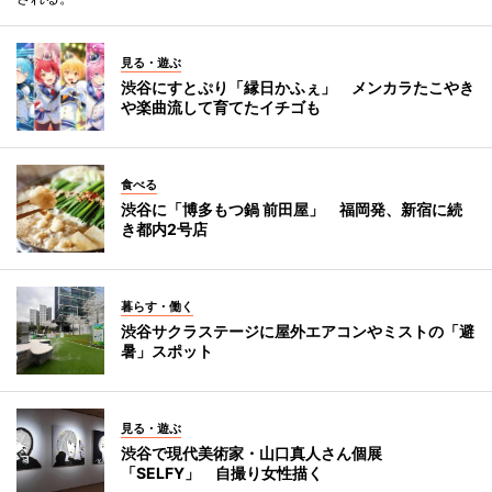
見る・遊ぶ
渋谷にすとぷり「縁日かふぇ」 メンカラたこやき
や楽曲流して育てたイチゴも
食べる
渋谷に「博多もつ鍋 前田屋」 福岡発、新宿に続
き都内2号店
暮らす・働く
渋谷サクラステージに屋外エアコンやミストの「避
暑」スポット
見る・遊ぶ
渋谷で現代美術家・山口真人さん個展
「SELFY」 自撮り女性描く