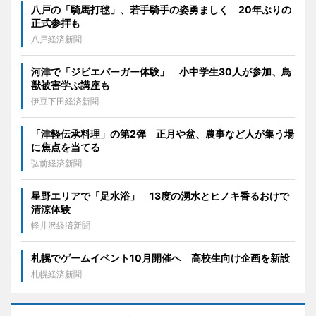
八戸の「騎馬打毬」、若手騎手の姿勇ましく 20年ぶりの
正式参拝も
八戸経済新聞
河津で「ジビエバーガー体験」 小中学生30人が参加、鳥
獣被害学ぶ講座も
伊豆下田経済新聞
「津軽伝承料理」の第2弾 正月や盆、農事など人が集う場
に焦点を当てる
弘前経済新聞
星野エリアで「足水浴」 13度の湧水とヒノキ香るおけで
清涼体験
軽井沢経済新聞
札幌でゲームイベント10月開催へ 高校生向け企画を新設
札幌経済新聞