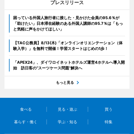
プレスリリース
困っている外国人旅行者に接した・見かけた会員の95.6％が
「助けたい」日本滞在経験のある外国人講師の95.7％は「もっ
と気軽に声をかけてほしい」
【TAC公務員】8/13(木)「オンラインオリエンテーション（体
験入学）」を無料で開催！学習スタートはじめの1歩！
「APEX24」、ダイワロイネットホテルズ運営4ホテルへ導入開
始 訪日客の“スーツケース問題”解決へ
もっと見る
食べる
見る・遊ぶ
買う
暮らす・働く
学ぶ・知る
特集