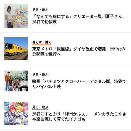
見る・遊ぶ
「なんでも服にする」クリエーター塩川夏子さん、
渋谷で初個展
暮らす・働く
東京メトロ「銀座線」ダイヤ改正で増発 日中は3
分間隔で運行へ
見る・遊ぶ
映画「ハチミツとクローバー」デジタル版、渋谷で
リバイバル上映
見る・遊ぶ
渋谷にすとぷり「縁日かふぇ」 メンカラたこやき
や楽曲流して育てたイチゴも