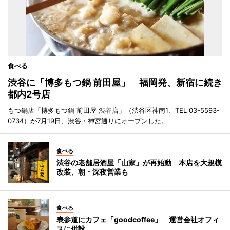
食べる
渋谷に「博多もつ鍋 前田屋」 福岡発、新宿に続き
都内2号店
もつ鍋店「博多もつ鍋 前田屋 渋谷店」（渋谷区神南1、TEL 03-5593-
0734）が7月19日、渋谷・神宮通りにオープンした。
食べる
渋谷の老舗居酒屋「山家」が再始動 本店を大規模
改装、朝・深夜営業も
食べる
表参道にカフェ「goodcoffee」 運営会社オフィ
スに併設