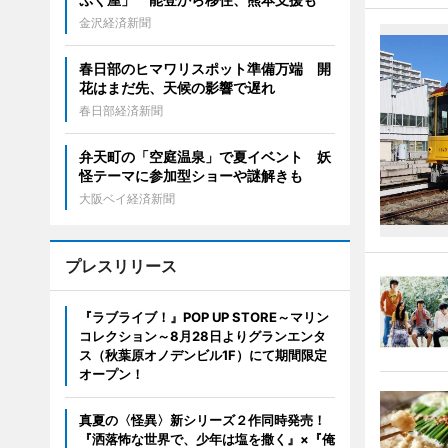
金沢経済新聞
春日部のヒマワリスポット準備万端 開
花はまだ先、天候の影響で遅れ
春日部経済新聞
弁天町の「空庭温泉」で夏イベント 妖
怪テーマに参加型ショーや謎解きも
大阪ベイ経済新聞
プレスリリース
『ラブライブ！』POP UP STORE～マリン
コレクション～8月28日よりグランエンタ
ス（秋葉原オノデンビル1F）にて期間限定
オープン！
真夏の〈怪異〉新シリーズ２作同時発売！
『洒落怖な世界で、少年は塩を撒く』×『俺