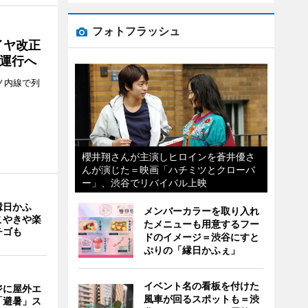
フォトフラッシュ
イヤ改正
運行へ
ノ内線で列
櫻井翔さんが主演しヒロインを蒼井優さ
んが演じた＝映画「ハチミツとクローバ
ー」、渋谷でリバイバル上映
縁日かふ
メンバーカラーを取り入れ
こやきや楽
たメニューも用意するフー
チゴも
ドのイメージ＝渋谷にすと
ぷりの「縁日かふぇ」
イベント名の看板を付けた
ジに屋外エ
風車が回るスポットも＝渋
「避暑」ス