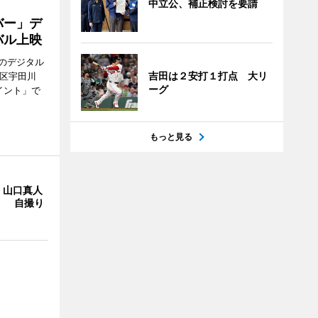
中立公、補正検討を要請
バー」デ
バル上映
のデジタル
吉田は２安打１打点 大リ
谷区宇田川
ーグ
イント」で
もっと見る
・山口真人
Y」 自撮り