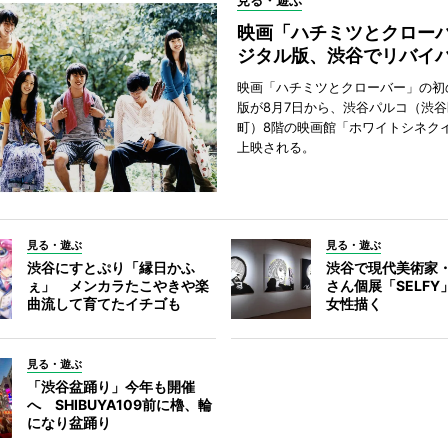
見る・遊ぶ
映画「ハチミツとクロー
ジタル版、渋谷でリバイ
映画「ハチミツとクローバー」の初
版が8月7日から、渋谷パルコ（渋
町）8階の映画館「ホワイトシネク
上映される。
見る・遊ぶ
見る・遊ぶ
渋谷にすとぷり「縁日かふ
渋谷で現代美術家
ぇ」 メンカラたこやきや楽
さん個展「SELF
曲流して育てたイチゴも
女性描く
見る・遊ぶ
「渋谷盆踊り」今年も開催
へ SHIBUYA109前に櫓、輪
になり盆踊り