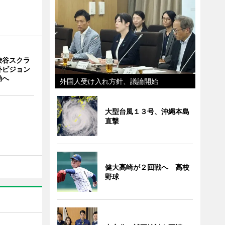
渋谷スクラ
外ビジョン
動へ
外国人受け入れ方針、議論開始
大型台風１３号、沖縄本島
直撃
健大高崎が２回戦へ 高校
野球