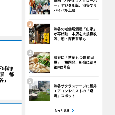
映画「ハチミツとクローバ
ー」デジタル版、渋谷でリ
バイバル上映
渋谷の老舗居酒屋「山家」
が再始動 本店を大規模改
装、朝・深夜営業も
渋谷に「博多もつ鍋 前田
屋」 福岡発、新宿に続き
都内2号店
下5階ま
夜景 都
谷」
渋谷サクラステージに屋外
エアコンやミストの「避
暑」スポット
もっと見る