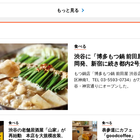
もっと見る
食べる
渋谷に「博多もつ鍋 前田
岡発、新宿に続き都内2号
もつ鍋店「博多もつ鍋 前田屋 渋谷
区神南1、TEL 03-5593-0734）が
谷・神宮通りにオープンした。
食べる
食べる
渋谷の老舗居酒屋「山家」が
表参道にカフェ
再始動 本店を大規模改装、
「goodcoffee