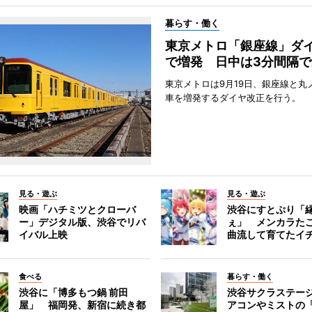
暮らす・働く
東京メトロ「銀座線」ダ
で増発 日中は3分間隔で
東京メトロは9月19日、銀座線と丸
車を増発するダイヤ改正を行う。
見る・遊ぶ
見る・遊ぶ
映画「ハチミツとクローバ
渋谷にすとぷり「
ー」デジタル版、渋谷でリバ
ぇ」 メンカラた
イバル上映
曲流して育てたイ
食べる
暮らす・働く
渋谷に「博多もつ鍋 前田
渋谷サクラステー
屋」 福岡発、新宿に続き都
アコンやミストの