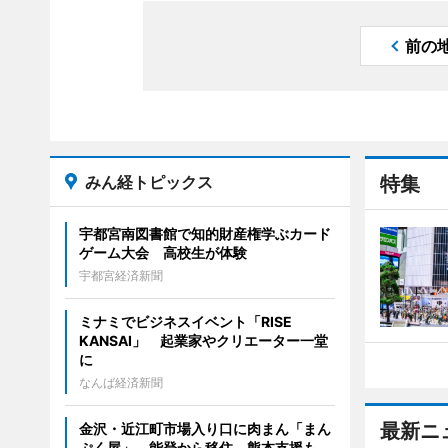
前の
みん経トピックス
特集
宇都宮南図書館で知的財産権学ぶカード
ゲーム大会 高校生が体験
宇都宮経済新聞
ミナミでビジネスイベント「RISE
KANSAI」 起業家やクリエーター一堂
に
なんば経済新聞
最新ニ
金沢・近江町市場入り口に肉まん「まん
ぷく屋」 能登から移住、熊本支援も