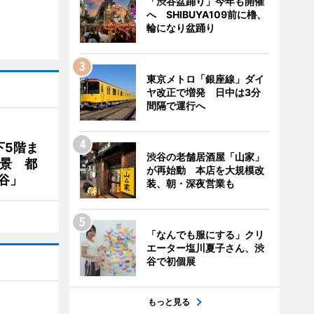
「渋谷盆踊り」今年も開催
へ SHIBUYA109前に櫓、
輪になり盆踊り
東京メトロ「銀座線」ダイ
ヤ改正で増発 日中は3分
間隔で運行へ
下5階ま
渋谷の老舗居酒屋「山家」
夜景 都
が再始動 本店を大規模改
谷」
装、朝・深夜営業も
「なんでも服にする」クリ
エーター塩川夏子さん、渋
谷で初個展
もっと見る