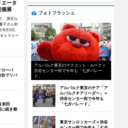
リエータ
初個展
フォトフラッシュ
ど、身近な
夏子さん初
が8月5日、
のギャラリー
アルバルク東京のマスコット・ルーク＝
クローバ
渋谷センター街で今年も「七夕パレー
渋谷でリバ
ド」
アルバルク東京のチア「ア
ルバルクチアリーダー」＝
渋谷センター街で今年も
「七夕パレード」
 前田
宿に続き都
東京サンロッカーズ＝渋谷
センター街で今年も「七夕