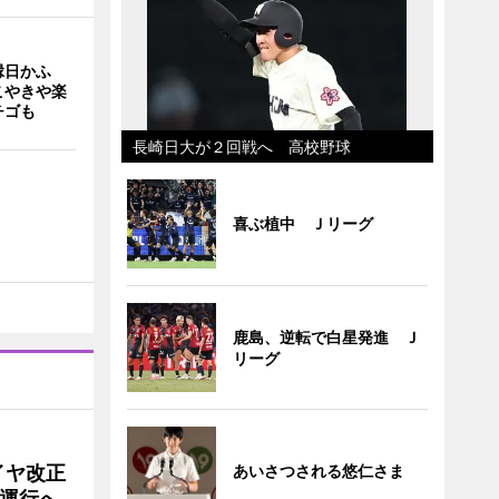
縁日かふ
こやきや楽
チゴも
長崎日大が２回戦へ 高校野球
喜ぶ植中 Ｊリーグ
鹿島、逆転で白星発進 Ｊ
リーグ
あいさつされる悠仁さま
イヤ改正
運行へ