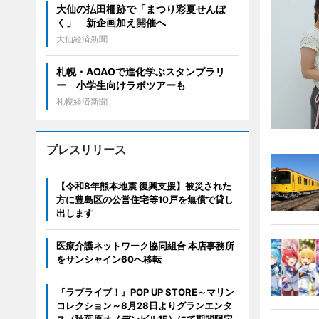
大仙の払田柵跡で「まつり彩夏せんぼ
く」 新企画加え開催へ
大仙経済新聞
札幌・AOAOで進化学ぶスタンプラリ
ー 小学生向けラボツアーも
札幌経済新聞
プレスリリース
【令和8年熊本地震 復興支援】被災された
方に豊島区の公営住宅等10戸を無償で貸し
出します
医療介護ネットワーク協同組合 本店事務所
をサンシャイン60へ移転
『ラブライブ！』POP UP STORE～マリン
コレクション～8月28日よりグランエンタ