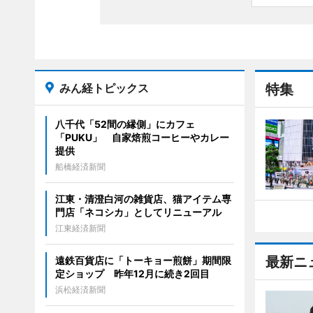
みん経トピックス
特集
八千代「52間の縁側」にカフェ
「PUKU」 自家焙煎コーヒーやカレー
提供
船橋経済新聞
江東・清澄白河の雑貨店、猫アイテム専
門店「ネコシカ」としてリニューアル
江東経済新聞
最新ニ
遠鉄百貨店に「トーキョー煎餅」期間限
定ショップ 昨年12月に続き2回目
浜松経済新聞