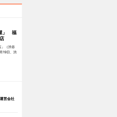
屋」 福
店
店」（渋谷
7月19日、渋
」 運営会社