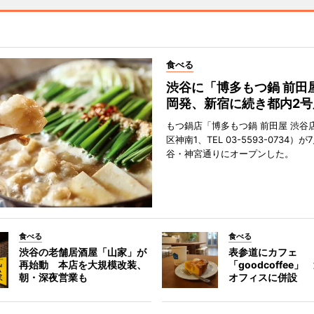
食べる
渋谷に「博多もつ鍋 前田
岡発、新宿に続き都内2号
もつ鍋店「博多もつ鍋 前田屋 渋谷
区神南1、TEL 03-5593-0734）が
谷・神宮通りにオープンした。
食べる
食べる
渋谷の老舗居酒屋「山家」が
表参道にカフェ
再始動 本店を大規模改装、
「goodcoffee
朝・深夜営業も
オフィスに併設