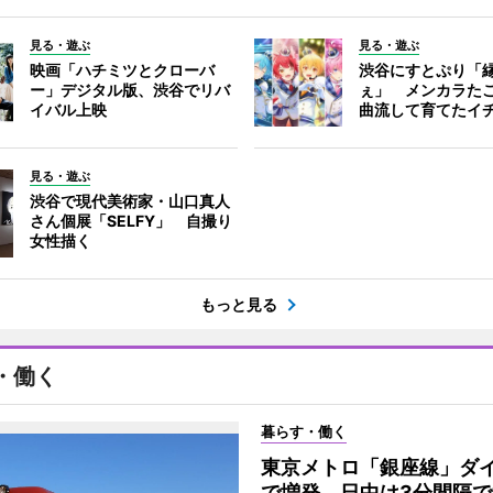
見る・遊ぶ
見る・遊ぶ
映画「ハチミツとクローバ
渋谷にすとぷり「
ー」デジタル版、渋谷でリバ
ぇ」 メンカラた
イバル上映
曲流して育てたイ
見る・遊ぶ
渋谷で現代美術家・山口真人
さん個展「SELFY」 自撮り
女性描く
もっと見る
・働く
暮らす・働く
東京メトロ「銀座線」ダ
で増発 日中は3分間隔で