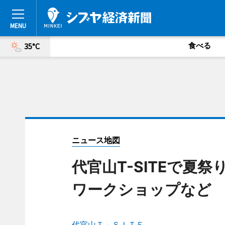
食べる
35°C
ニュース地図
代官山T-SITEで夏
ワークショップなど
代官山Ｔ－ＳＩＴＥ