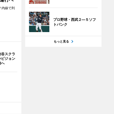
ノ内線で列
プロ野球・西武２―５ソフ
トバンク
もっと見る
渋谷スクラ
外ビジョン
動へ