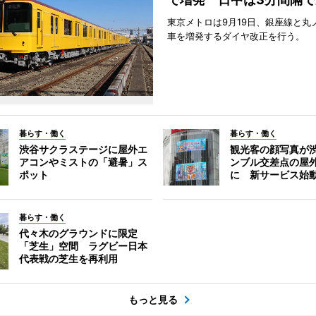
東京メトロは9月19日、銀座線と丸
車を増発するダイヤ改正を行う。
暮らす・働く
暮らす・働く
渋谷サクラステージに屋外エ
観光客の顔写真が
アコンやミストの「避暑」ス
ンブル交差点の屋
ポット
に 新サービス始
暮らす・働く
代々木のグラウンドに限定
「芝生」空間 ラグビー日本
代表戦の芝生を再利用
もっと見る