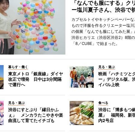
「なんでも服にする」ク
ー塩川夏子さん、渋谷で
カプセルトイやキッチンペーパーな
もので洋服を作るクリエーター塩川
の個展「なんでも服にしてみた展」
渋谷ヒカリエ（渋谷区渋谷2）8階
「8／CUBE」で始まった。
暮らす・働く
見る・遊ぶ
東京メトロ「銀座線」ダイヤ
映画「ハチミツと
改正で増発 日中は3分間隔
ー」デジタル版、
で運行へ
イバル上映
見る・遊ぶ
食べる
渋谷にすとぷり「縁日かふ
渋谷に「博多もつ鍋
ぇ」 メンカラたこやきや楽
屋」 福岡発、新
曲流して育てたイチゴも
内2号店