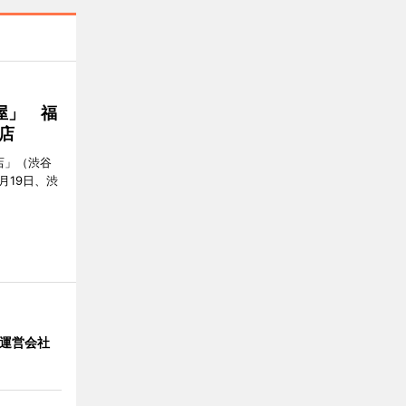
屋」 福
店
店」（渋谷
7月19日、渋
」 運営会社