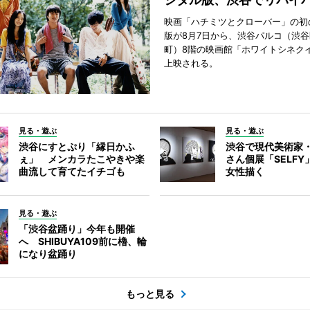
映画「ハチミツとクローバー」の初
版が8月7日から、渋谷パルコ（渋
町）8階の映画館「ホワイトシネク
上映される。
見る・遊ぶ
見る・遊ぶ
渋谷にすとぷり「縁日かふ
渋谷で現代美術家
ぇ」 メンカラたこやきや楽
さん個展「SELF
曲流して育てたイチゴも
女性描く
見る・遊ぶ
「渋谷盆踊り」今年も開催
へ SHIBUYA109前に櫓、輪
になり盆踊り
もっと見る