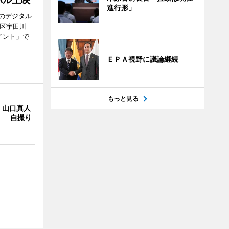
進行形」
のデジタル
谷区宇田川
イント」で
ＥＰＡ視野に議論継続
もっと見る
・山口真人
Y」 自撮り