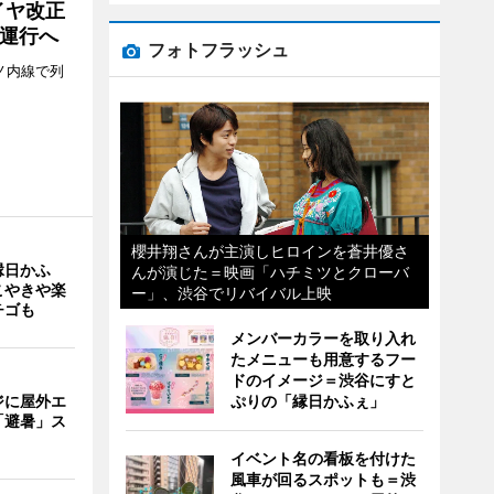
イヤ改正
運行へ
フォトフラッシュ
ノ内線で列
櫻井翔さんが主演しヒロインを蒼井優さ
縁日かふ
んが演じた＝映画「ハチミツとクローバ
こやきや楽
ー」、渋谷でリバイバル上映
チゴも
メンバーカラーを取り入れ
たメニューも用意するフー
ドのイメージ＝渋谷にすと
ぷりの「縁日かふぇ」
ジに屋外エ
「避暑」ス
イベント名の看板を付けた
風車が回るスポットも＝渋