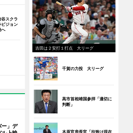
渋谷スクラ
外ビジョン
動へ
吉田は２安打１打点 大リーグ
千賀の力投 大リーグ
高市首相靖国参拝「適切に
判断」
バー」デ
木原官房長官「拉致は現在
バル上映