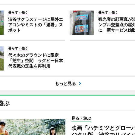
暮らす・働く
暮らす・働く
渋谷サクラステージに屋外エ
観光客の顔写真が
アコンやミストの「避暑」ス
ンブル交差点の屋
ポット
に 新サービス始
暮らす・働く
代々木のグラウンドに限定
「芝生」空間 ラグビー日本
代表戦の芝生を再利用
もっと見る
遊ぶ
見る・遊ぶ
映画「ハチミツとクロー
ジタル版、渋谷でリバイ