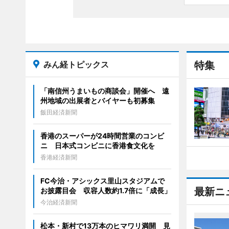
みん経トピックス
特集
「南信州うまいもの商談会」開催へ 遠
州地域の出展者とバイヤーも初募集
飯田経済新聞
香港のスーパーが24時間営業のコンビ
ニ 日本式コンビニに香港食文化を
香港経済新聞
FC今治・アシックス里山スタジアムで
最新ニ
お披露目会 収容人数約1.7倍に「成長」
今治経済新聞
松本・新村で13万本のヒマワリ満開 見