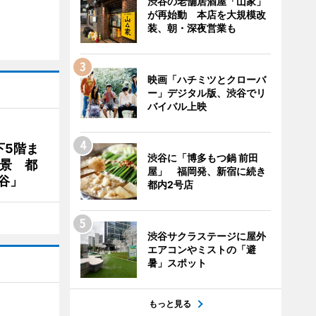
渋谷の老舗居酒屋「山家」
が再始動 本店を大規模改
装、朝・深夜営業も
映画「ハチミツとクローバ
ー」デジタル版、渋谷でリ
バイバル上映
下5階ま
渋谷に「博多もつ鍋 前田
夜景 都
屋」 福岡発、新宿に続き
谷」
都内2号店
渋谷サクラステージに屋外
エアコンやミストの「避
暑」スポット
もっと見る