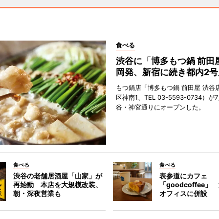
食べる
渋谷に「博多もつ鍋 前田
岡発、新宿に続き都内2号
もつ鍋店「博多もつ鍋 前田屋 渋谷
区神南1、TEL 03-5593-0734）が
谷・神宮通りにオープンした。
食べる
食べる
渋谷の老舗居酒屋「山家」が
表参道にカフェ
再始動 本店を大規模改装、
「goodcoffee
朝・深夜営業も
オフィスに併設