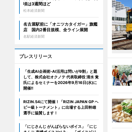
頃は3週間ほど
松本経済新聞
名古屋駅前に「オニツカタイガー」旗艦
店 国内2番目規模、全ライン展開
名駅経済新聞
プレスリリース
「生成AI企画術-AI活用は問いが9割」と題
して、株式会社オクノテ 代表取締役 清水 覚
氏によるセミナーを2026年9月16日(水)に
開催!!
RIZIN.54にて開催！「RIZIN JAPAN GP ヘ
ビー級トーナメント」に出場する上田幹雄
選手に協賛します！
「にじさんじ がんばらないボイス」「にじ