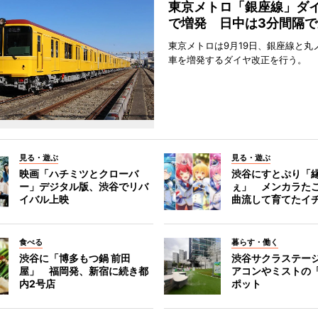
東京メトロ「銀座線」ダ
で増発 日中は3分間隔で
東京メトロは9月19日、銀座線と丸
車を増発するダイヤ改正を行う。
見る・遊ぶ
見る・遊ぶ
映画「ハチミツとクローバ
渋谷にすとぷり「
ー」デジタル版、渋谷でリバ
ぇ」 メンカラた
イバル上映
曲流して育てたイ
食べる
暮らす・働く
渋谷に「博多もつ鍋 前田
渋谷サクラステー
屋」 福岡発、新宿に続き都
アコンやミストの
内2号店
ポット