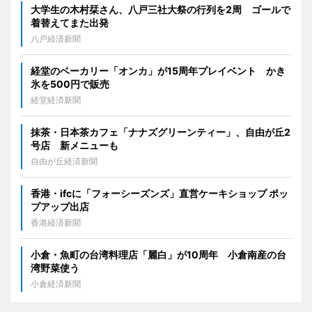
大学生の木村栞さん、八戸三社大祭の行列を2周 ゴールで
着替えてまた出発
八戸経済新聞
経堂のベーカリー「オンカ」が15周年プレイベント かき
氷を500円で販売
経堂経済新聞
抹茶・日本茶カフェ「ナナズグリーンティー」、自由が丘2
号店 新メニューも
自由が丘経済新聞
香港・ifcに「フォーシーズンズ」直営ケーキショップ ポッ
プアップ出店
香港経済新聞
小倉・魚町の台湾料理店「麗白」が10周年 小倉南産の台
湾野菜使う
小倉経済新聞