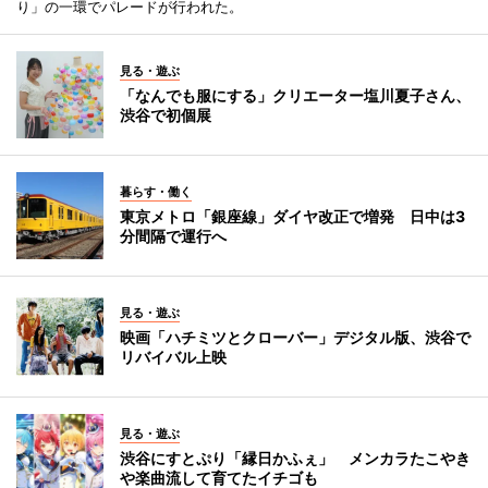
り」の一環でパレードが行われた。
見る・遊ぶ
「なんでも服にする」クリエーター塩川夏子さん、
渋谷で初個展
暮らす・働く
東京メトロ「銀座線」ダイヤ改正で増発 日中は3
分間隔で運行へ
見る・遊ぶ
映画「ハチミツとクローバー」デジタル版、渋谷で
リバイバル上映
見る・遊ぶ
渋谷にすとぷり「縁日かふぇ」 メンカラたこやき
や楽曲流して育てたイチゴも