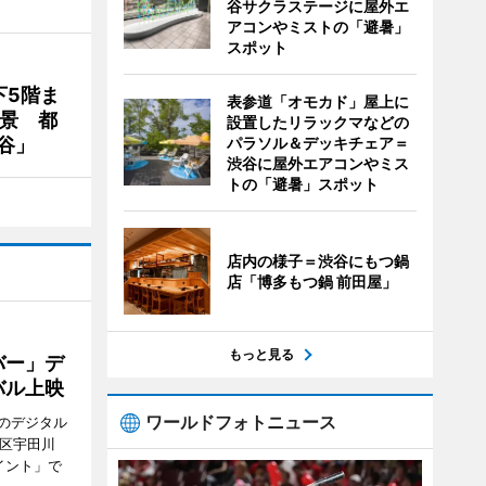
谷サクラステージに屋外エ
アコンやミストの「避暑」
スポット
下5階ま
表参道「オモカド」屋上に
夜景 都
設置したリラックマなどの
谷」
パラソル＆デッキチェア＝
渋谷に屋外エアコンやミス
トの「避暑」スポット
店内の様子＝渋谷にもつ鍋
店「博多もつ鍋 前田屋」
もっと見る
バー」デ
バル上映
ワールドフォトニュース
のデジタル
谷区宇田川
イント」で