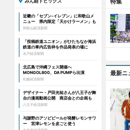
みん経トピックス
特集
近畿の「セブン-イレブン」に和歌山メ
ニュー 県内限定「天かけラーメン」も
和歌山経済新聞
「投稿鉄道ユニオン」がひたちなか海浜
鉄道の車内広告枠を作品発表の場に
水戸経済新聞
北広島で沖縄フェス開催へ
最新ニ
MONGOL800、DA PUMPら出演
札幌経済新聞
デザイナー・戸田光祐さんが八王子が舞
台の漫画動画公開 商店会との企画も
八王子経済新聞
与謝野のアソビビールが発酵レモンサワ
ー 宮津レモンを皮ごと使う