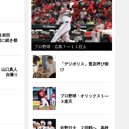
 前田
宿に続き都
プロ野球・広島７―１１巨人
「デジポリス」普及呼び掛
・山口真人
け
Y」 自撮り
プロ野球・オリックス１―
３楽天
佐野日大、２回戦へ 高校