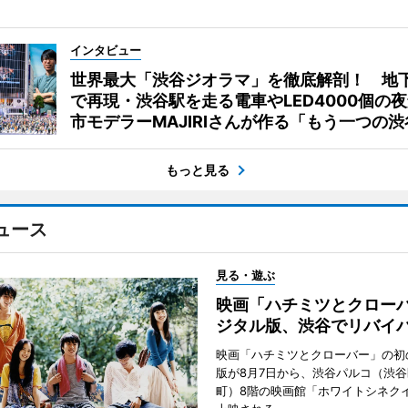
インタビュー
世界最大「渋谷ジオラマ」を徹底解剖！ 地
で再現・渋谷駅を走る電車やLED4000個の
市モデラーMAJIRIさんが作る「もう一つの渋
もっと見る
ュース
見る・遊ぶ
映画「ハチミツとクロー
ジタル版、渋谷でリバイ
映画「ハチミツとクローバー」の初
版が8月7日から、渋谷パルコ（渋
町）8階の映画館「ホワイトシネク