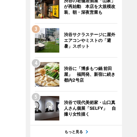
渋谷の老舗居酒屋「山家」
が再始動 本店を大規模改
装、朝・深夜営業も
渋谷サクラステージに屋外
エアコンやミストの「避
暑」スポット
渋谷に「博多もつ鍋 前田
屋」 福岡発、新宿に続き
都内2号店
渋谷で現代美術家・山口真
人さん個展「SELFY」 自
撮り女性描く
もっと見る