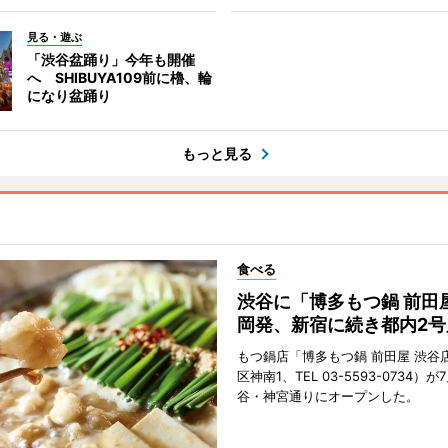
見る・遊ぶ
「渋谷盆踊り」今年も開催
へ SHIBUYA109前に櫓、輪
になり盆踊り
もっと見る
食べる
渋谷に「博多もつ鍋 前田
岡発、新宿に続き都内2号
もつ鍋店「博多もつ鍋 前田屋 渋谷
区神南1、TEL 03-5593-0734）が
谷・神宮通りにオープンした。