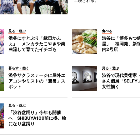
上映される。
見る・遊ぶ
食べる
渋谷にすとぷり「縁日かふ
渋谷に「博多もつ鍋
ぇ」 メンカラたこやきや楽
屋」 福岡発、新
曲流して育てたイチゴも
内2号店
暮らす・働く
見る・遊ぶ
渋谷サクラステージに屋外エ
渋谷で現代美術家
アコンやミストの「避暑」ス
さん個展「SELF
ポット
女性描く
見る・遊ぶ
「渋谷盆踊り」今年も開催
へ SHIBUYA109前に櫓、輪
になり盆踊り