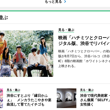
もっと見る
遊ぶ
見る・遊ぶ
映画「ハチミツとクロー
ジタル版、渋谷でリバイ
映画「ハチミツとクローバー」の初
版が8月7日から、渋谷パルコ（渋
町）8階の映画館「ホワイトシネク
上映される。
見る・遊ぶ
見る・遊ぶ
渋谷にすとぷり「縁日かふ
渋谷で現代美術家
ぇ」 メンカラたこやきや楽
さん個展「SELF
曲流して育てたイチゴも
女性描く