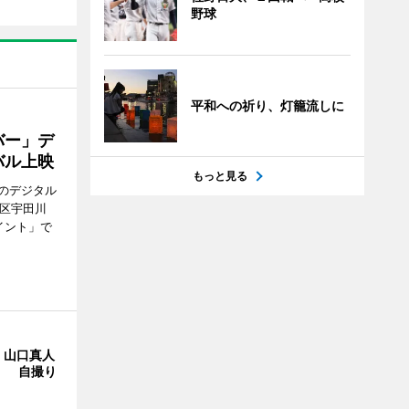
野球
平和への祈り、灯籠流しに
バー」デ
バル上映
もっと見る
のデジタル
谷区宇田川
イント」で
・山口真人
Y」 自撮り