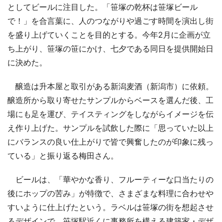
としてビールに注目した。「笹塚の乾杯は笹塚ビール
で！」を合言葉に、人のつながりや過ごす時間を演出し街
を盛り上げていくことを目的とする。今年2月に企画が立
ち上がり、笹塚の笹にかけ、七夕である同日を提供開始日
に決めた。
醸造は升本屋と取引がある新潟麦酒（新潟市）に依頼。
醸造所から取り寄せたサンプルからベースを選んだ後、工
場にも足を運び、テイスティングをしながらイメージを伝
え作り上げた。サンプルを試飲した際に「思っていた以上
にバランスの良い仕上がりで皆で興奮したのが印象に残っ
ている」と振り返る梅田さん。
ビールは、「華やかな香り、フルーティーな口当たりの
後にホップの苦み」が特徴で、さまざまな料理に合わせや
すいように仕上げたという。ラベルは笹塚の街を想起させ
るデザインで、笹塚駅近くに事務所を構える建築家・デザ