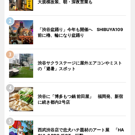
大規模改装、朝・深夜営業も
「渋谷盆踊り」今年も開催へ SHIBUYA109
前に櫓、輪になり盆踊り
渋谷サクラステージに屋外エアコンやミスト
の「避暑」スポット
渋谷に「博多もつ鍋 前田屋」 福岡発、新宿
に続き都内2号店
西武渋谷店で忠犬ハチ題材のアート展 「HA