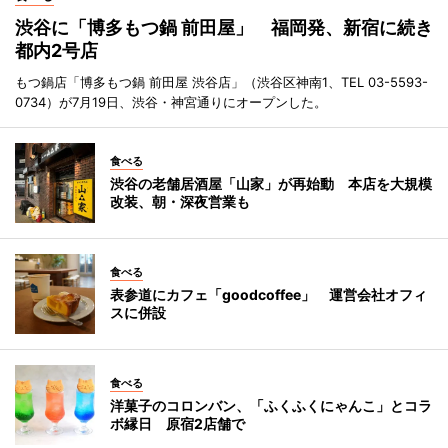
渋谷に「博多もつ鍋 前田屋」 福岡発、新宿に続き
都内2号店
もつ鍋店「博多もつ鍋 前田屋 渋谷店」（渋谷区神南1、TEL 03-5593-
0734）が7月19日、渋谷・神宮通りにオープンした。
食べる
渋谷の老舗居酒屋「山家」が再始動 本店を大規模
改装、朝・深夜営業も
食べる
表参道にカフェ「goodcoffee」 運営会社オフィ
スに併設
食べる
洋菓子のコロンバン、「ふくふくにゃんこ」とコラ
ボ縁日 原宿2店舗で