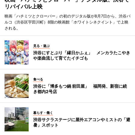
リバイバル上映
映画「ハチミツとクローバー」の初のデジタル版が8月7日から、渋谷パ
ルコ（渋谷区宇田川町）8階の映画館「ホワイトシネクイント」で上映
される。
見る・遊ぶ
渋谷にすとぷり「縁日かふぇ」 メンカラたこやき
や楽曲流して育てたイチゴも
食べる
渋谷に「博多もつ鍋 前田屋」 福岡発、新宿に続
き都内2号店
暮らす・働く
渋谷サクラステージに屋外エアコンやミストの「避
暑」スポット