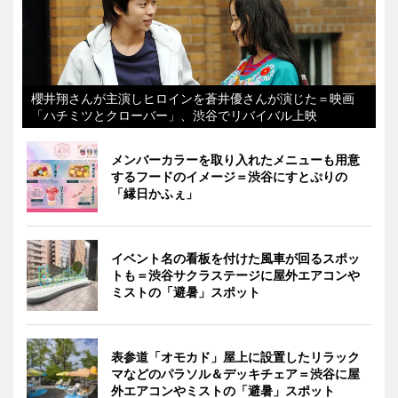
櫻井翔さんが主演しヒロインを蒼井優さんが演じた＝映画
「ハチミツとクローバー」、渋谷でリバイバル上映
メンバーカラーを取り入れたメニューも用意
するフードのイメージ＝渋谷にすとぷりの
「縁日かふぇ」
イベント名の看板を付けた風車が回るスポッ
トも＝渋谷サクラステージに屋外エアコンや
ミストの「避暑」スポット
表参道「オモカド」屋上に設置したリラック
マなどのパラソル＆デッキチェア＝渋谷に屋
外エアコンやミストの「避暑」スポット