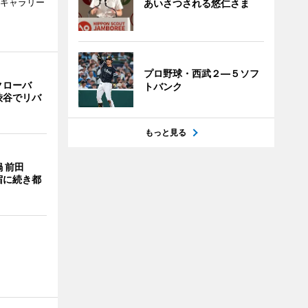
のギャラリー
あいさつされる悠仁さま
プロ野球・西武２―５ソフ
クローバ
トバンク
渋谷でリバ
もっと見る
 前田
宿に続き都