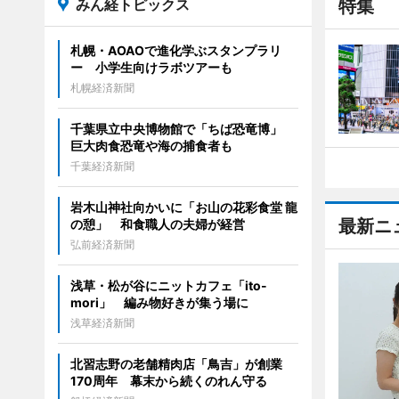
みん経トピックス
特集
札幌・AOAOで進化学ぶスタンプラリ
ー 小学生向けラボツアーも
札幌経済新聞
千葉県立中央博物館で「ちば恐竜博」
巨大肉食恐竜や海の捕食者も
千葉経済新聞
岩木山神社向かいに「お山の花彩食堂 龍
最新ニ
の憩」 和食職人の夫婦が経営
弘前経済新聞
浅草・松が谷にニットカフェ「ito-
mori」 編み物好きが集う場に
浅草経済新聞
北習志野の老舗精肉店「鳥吉」が創業
170周年 幕末から続くのれん守る