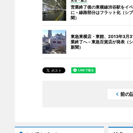
見る・遊ぶ
営業終了後の東横線渋谷駅をイベ
に－線路部分はフラット化（シブ
聞）
東急東横店・東館、2013年3月3
業終了へ－東急百貨店が発表（シ
新聞）
前の