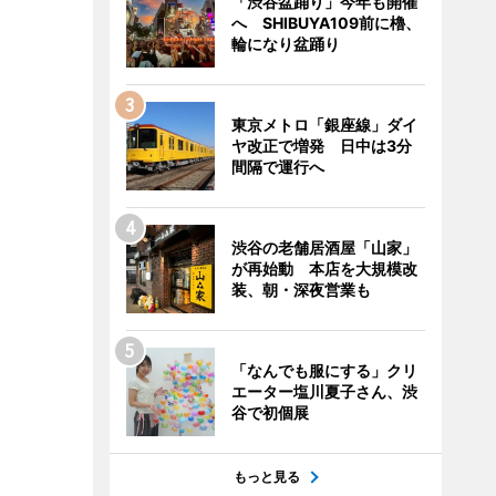
「渋谷盆踊り」今年も開催
へ SHIBUYA109前に櫓、
輪になり盆踊り
東京メトロ「銀座線」ダイ
ヤ改正で増発 日中は3分
間隔で運行へ
渋谷の老舗居酒屋「山家」
が再始動 本店を大規模改
装、朝・深夜営業も
「なんでも服にする」クリ
エーター塩川夏子さん、渋
谷で初個展
もっと見る