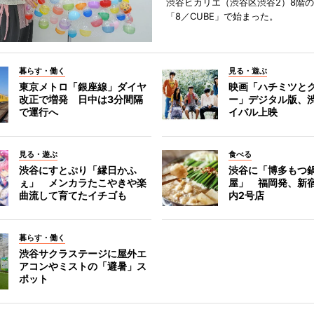
渋谷ヒカリエ（渋谷区渋谷2）8階
「8／CUBE」で始まった。
暮らす・働く
見る・遊ぶ
東京メトロ「銀座線」ダイヤ
映画「ハチミツと
改正で増発 日中は3分間隔
ー」デジタル版、
で運行へ
イバル上映
見る・遊ぶ
食べる
渋谷にすとぷり「縁日かふ
渋谷に「博多もつ鍋
ぇ」 メンカラたこやきや楽
屋」 福岡発、新
曲流して育てたイチゴも
内2号店
暮らす・働く
渋谷サクラステージに屋外エ
アコンやミストの「避暑」ス
ポット