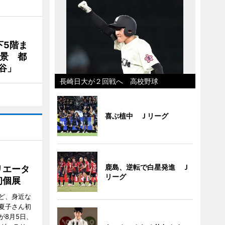
下5階ま
夜景 都
谷」
長崎日大が２回戦へ 高校野球
喜ぶ植中 Ｊリーグ
鹿島、逆転で白星発進 Ｊ
リエータ
リーグ
初個展
ど、身近な
夏子さん初
が8月5日、