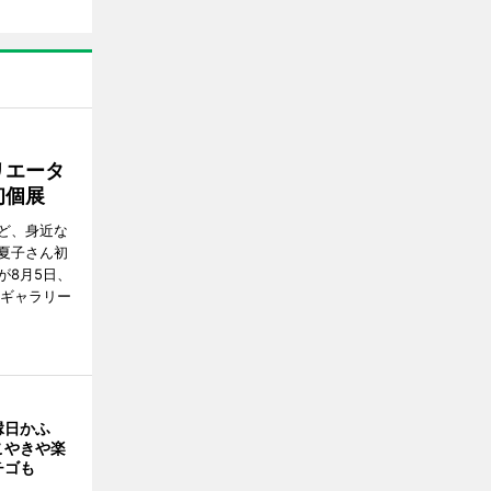
リエータ
初個展
ど、身近な
夏子さん初
が8月5日、
のギャラリー
縁日かふ
こやきや楽
チゴも