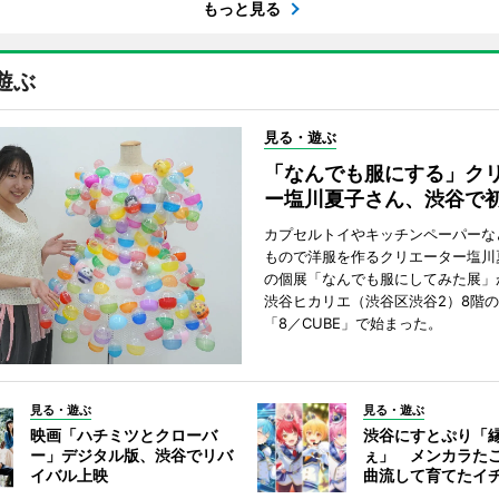
もっと見る
遊ぶ
見る・遊ぶ
「なんでも服にする」ク
ー塩川夏子さん、渋谷で
カプセルトイやキッチンペーパーな
もので洋服を作るクリエーター塩川
の個展「なんでも服にしてみた展」
渋谷ヒカリエ（渋谷区渋谷2）8階
「8／CUBE」で始まった。
見る・遊ぶ
見る・遊ぶ
映画「ハチミツとクローバ
渋谷にすとぷり「
ー」デジタル版、渋谷でリバ
ぇ」 メンカラた
イバル上映
曲流して育てたイ