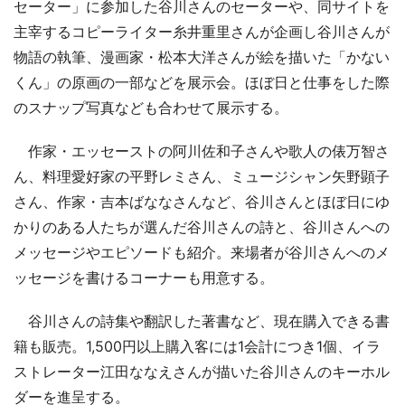
セーター」に参加した谷川さんのセーターや、同サイトを
主宰するコピーライター糸井重里さんが企画し谷川さんが
物語の執筆、漫画家・松本大洋さんが絵を描いた「かない
くん」の原画の一部などを展示会。ほぼ日と仕事をした際
のスナップ写真なども合わせて展示する。
作家・エッセーストの阿川佐和子さんや歌人の俵万智さ
ん、料理愛好家の平野レミさん、ミュージシャン矢野顕子
さん、作家・吉本ばななさんなど、谷川さんとほぼ日にゆ
かりのある人たちが選んだ谷川さんの詩と、谷川さんへの
メッセージやエピソードも紹介。来場者が谷川さんへのメ
ッセージを書けるコーナーも用意する。
谷川さんの詩集や翻訳した著書など、現在購入できる書
籍も販売。1,500円以上購入客には1会計につき1個、イラ
ストレーター江田ななえさんが描いた谷川さんのキーホル
ダーを進呈する。