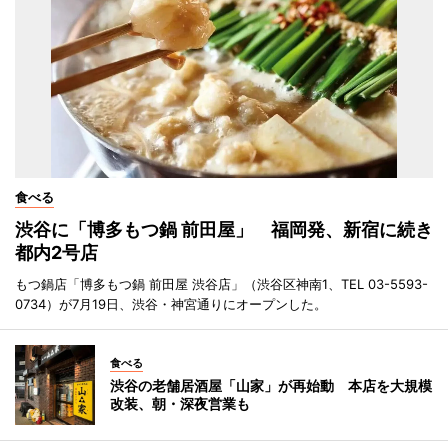
食べる
渋谷に「博多もつ鍋 前田屋」 福岡発、新宿に続き
都内2号店
もつ鍋店「博多もつ鍋 前田屋 渋谷店」（渋谷区神南1、TEL 03-5593-
0734）が7月19日、渋谷・神宮通りにオープンした。
食べる
渋谷の老舗居酒屋「山家」が再始動 本店を大規模
改装、朝・深夜営業も