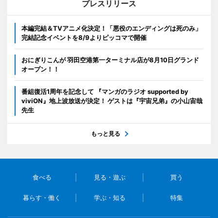
プレスリリース
本編完結＆TVアニメ化決定！「悪役のエンディングは死のみ」
完結記念イベントを8/9よりピッコマで開催
おにぎりこんが 羽田空港第一ターミナル店が8月10日グランド
オープン！！
番組復活1周年を記念して 『マンガのラジオ supported by
viviON』地上波放送が決定！ ゲストは『宇宙兄弟』の小山宙哉
先生
もっと見る
食べる
見る・遊ぶ
買う
暮らす・働く
学ぶ・知る
特集