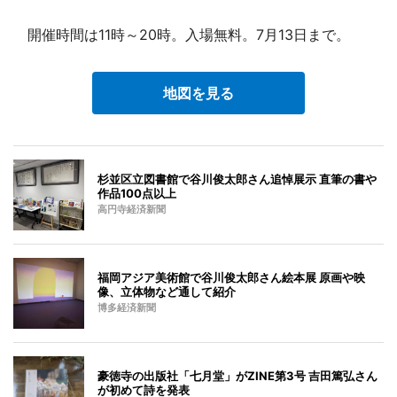
開催時間は11時～20時。入場無料。7月13日まで。
地図を見る
杉並区立図書館で谷川俊太郎さん追悼展示 直筆の書や
作品100点以上
高円寺経済新聞
福岡アジア美術館で谷川俊太郎さん絵本展 原画や映
像、立体物など通して紹介
博多経済新聞
豪徳寺の出版社「七月堂」がZINE第3号 吉田篤弘さん
が初めて詩を発表