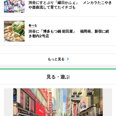
渋谷にすとぷり「縁日かふぇ」 メンカラたこやき
や楽曲流して育てたイチゴも
食べる
渋谷に「博多もつ鍋 前田屋」 福岡発、新宿に続
き都内2号店
もっと見る
見る・遊ぶ