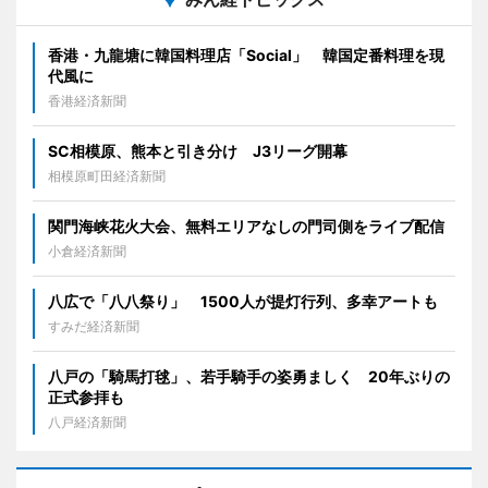
香港・九龍塘に韓国料理店「Social」 韓国定番料理を現
代風に
香港経済新聞
SC相模原、熊本と引き分け J3リーグ開幕
相模原町田経済新聞
関門海峡花火大会、無料エリアなしの門司側をライブ配信
小倉経済新聞
八広で「八八祭り」 1500人が提灯行列、多幸アートも
すみだ経済新聞
八戸の「騎馬打毬」、若手騎手の姿勇ましく 20年ぶりの
正式参拝も
八戸経済新聞