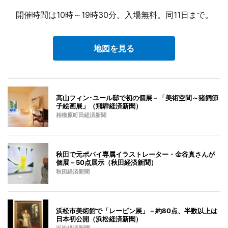
開催時間は10時～19時30分。入場無料。同11日まで。
地図を見る
高山フィン･ユール邸で初の個展－「美術空間～猪飼節
子絵画展」（飛騨経済新聞）
相模原町田経済新聞
秋田で元ポパイ専属イラストレーター・金谷真さんが
個展－50点展示（秋田経済新聞）
秋田経済新聞
浜松市美術館で「レーピン展」－約80点、半数以上は
日本初公開（浜松経済新聞）