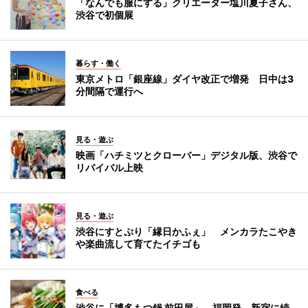
「なんでも服にする」クリエーター塩川夏子さん、
渋谷で初個展
暮らす・働く
東京メトロ「銀座線」ダイヤ改正で増発 日中は3
分間隔で運行へ
見る・遊ぶ
映画「ハチミツとクローバー」デジタル版、渋谷で
リバイバル上映
見る・遊ぶ
渋谷にすとぷり「縁日かふぇ」 メンカラたこやき
や楽曲流して育てたイチゴも
食べる
渋谷に「博多もつ鍋 前田屋」 福岡発、新宿に続