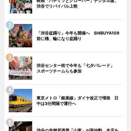
映画「ハチミツとクローバー」デジタル版、
渋谷でリバイバル上映
「渋谷盆踊り」今年も開催へ SHIBUYA109
前に櫓、輪になり盆踊り
渋谷センター街で今年も「七夕パレード」
スポーツチームらも参加
東京メトロ「銀座線」ダイヤ改正で増発 日
中は3分間隔で運行へ
渋谷の老舗居酒屋「山家」が再始動 本店を