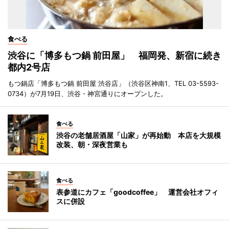
食べる
渋谷に「博多もつ鍋 前田屋」 福岡発、新宿に続き
都内2号店
もつ鍋店「博多もつ鍋 前田屋 渋谷店」（渋谷区神南1、TEL 03-5593-
0734）が7月19日、渋谷・神宮通りにオープンした。
食べる
渋谷の老舗居酒屋「山家」が再始動 本店を大規模
改装、朝・深夜営業も
食べる
表参道にカフェ「goodcoffee」 運営会社オフィ
スに併設