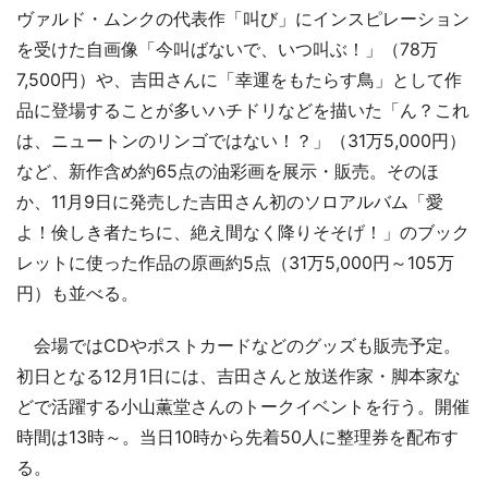
ヴァルド・ムンクの代表作「叫び」にインスピレーション
を受けた自画像「今叫ばないで、いつ叫ぶ！」（78万
7,500円）や、吉田さんに「幸運をもたらす鳥」として作
品に登場することが多いハチドリなどを描いた「ん？これ
は、ニュートンのリンゴではない！？」（31万5,000円）
など、新作含め約65点の油彩画を展示・販売。そのほ
か、11月9日に発売した吉田さん初のソロアルバム「愛
よ！倹しき者たちに、絶え間なく降りそそげ！」のブック
レットに使った作品の原画約5点（31万5,000円～105万
円）も並べる。
会場ではCDやポストカードなどのグッズも販売予定。
初日となる12月1日には、吉田さんと放送作家・脚本家な
どで活躍する小山薫堂さんのトークイベントを行う。開催
時間は13時～。当日10時から先着50人に整理券を配布す
る。