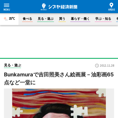
35°C
食べる
見る・遊ぶ
買う
暮らす・働く
学ぶ・知る
見る・遊ぶ
2012.11.28
Bunkamuraで吉田照美さん絵画展－油彩画65
点など一堂に