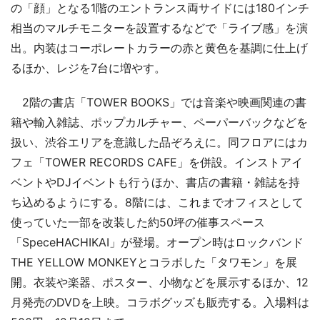
の「顔」となる1階のエントランス両サイドには180インチ
相当のマルチモニターを設置するなどで「ライブ感」を演
出。内装はコーポレートカラーの赤と黄色を基調に仕上げ
るほか、レジを7台に増やす。
2階の書店「TOWER BOOKS」では音楽や映画関連の書
籍や輸入雑誌、ポップカルチャー、ペーパーバックなどを
扱い、渋谷エリアを意識した品ぞろえに。同フロアにはカ
フェ「TOWER RECORDS CAFE」を併設。インストアイ
ベントやDJイベントも行うほか、書店の書籍・雑誌を持
ち込めるようにする。8階には、これまでオフィスとして
使っていた一部を改装した約50坪の催事スペース
「SpeceHACHIKAI」が登場。オープン時はロックバンド
THE YELLOW MONKEYとコラボした「タワモン」を展
開。衣装や楽器、ポスター、小物などを展示するほか、12
月発売のDVDを上映。コラボグッズも販売する。入場料は