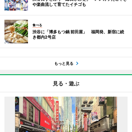
や楽曲流して育てたイチゴも
食べる
渋谷に「博多もつ鍋 前田屋」 福岡発、新宿に続
き都内2号店
もっと見る
見る・遊ぶ