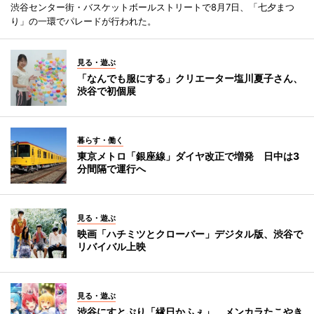
渋谷センター街・バスケットボールストリートで8月7日、「七夕まつ
り」の一環でパレードが行われた。
見る・遊ぶ
「なんでも服にする」クリエーター塩川夏子さん、
渋谷で初個展
暮らす・働く
東京メトロ「銀座線」ダイヤ改正で増発 日中は3
分間隔で運行へ
見る・遊ぶ
映画「ハチミツとクローバー」デジタル版、渋谷で
リバイバル上映
見る・遊ぶ
渋谷にすとぷり「縁日かふぇ」 メンカラたこやき