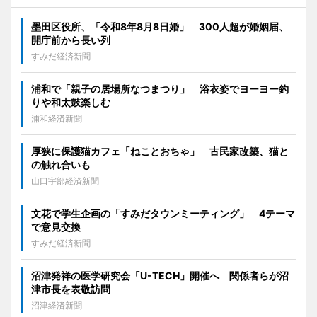
墨田区役所、「令和8年8月8日婚」 300人超が婚姻届、
開庁前から長い列
すみだ経済新聞
浦和で「親子の居場所なつまつり」 浴衣姿でヨーヨー釣
りや和太鼓楽しむ
浦和経済新聞
厚狭に保護猫カフェ「ねことおちゃ」 古民家改築、猫と
の触れ合いも
山口宇部経済新聞
文花で学生企画の「すみだタウンミーティング」 4テーマ
で意見交換
すみだ経済新聞
沼津発祥の医学研究会「U-TECH」開催へ 関係者らが沼
津市長を表敬訪問
沼津経済新聞