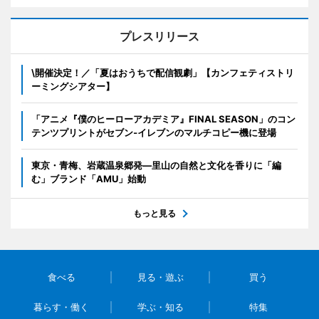
プレスリリース
\開催決定！／「夏はおうちで配信観劇」【カンフェティストリ
ーミングシアター】
「アニメ『僕のヒーローアカデミア』FINAL SEASON」のコン
テンツプリントがセブン‐イレブンのマルチコピー機に登場
東京・青梅、岩蔵温泉郷発―里山の自然と文化を香りに「編
む」ブランド「AMU」始動
もっと見る
食べる
見る・遊ぶ
買う
暮らす・働く
学ぶ・知る
特集