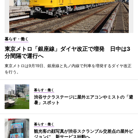
暮らす・働く
東京メトロ「銀座線」ダイヤ改正で増発 日中は3
分間隔で運行へ
東京メトロは9月19日、銀座線と丸ノ内線で列車を増発するダイヤ改正
を行う。
暮らす・働く
渋谷サクラステージに屋外エアコンやミストの「避
暑」スポット
暮らす・働く
観光客の顔写真が渋谷スクランブル交差点の屋外ビ
ジョンに 新サービス始動へ