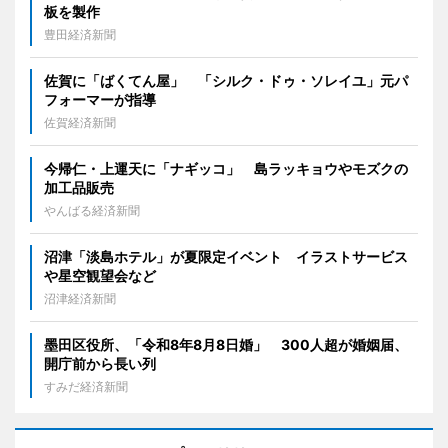
板を製作
豊田経済新聞
佐賀に「ばくてん屋」 「シルク・ドゥ・ソレイユ」元パ
フォーマーが指導
佐賀経済新聞
今帰仁・上運天に「ナギッコ」 島ラッキョウやモズクの
加工品販売
やんばる経済新聞
沼津「淡島ホテル」が夏限定イベント イラストサービス
や星空観望会など
沼津経済新聞
墨田区役所、「令和8年8月8日婚」 300人超が婚姻届、
開庁前から長い列
すみだ経済新聞