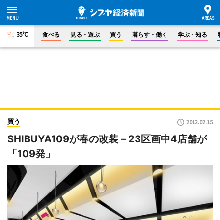
35°C
食べる
見る・遊ぶ
買う
暮らす・働く
学ぶ・知る
買う
2012.02.15
SHIBUYA109が春の改装－23区画中4店舗が
「109発」