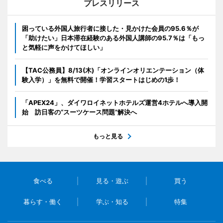
プレスリリース
困っている外国人旅行者に接した・見かけた会員の95.6％が
「助けたい」日本滞在経験のある外国人講師の95.7％は「もっ
と気軽に声をかけてほしい」
【TAC公務員】8/13(木)「オンラインオリエンテーション（体
験入学）」を無料で開催！学習スタートはじめの1歩！
「APEX24」、ダイワロイネットホテルズ運営4ホテルへ導入開
始 訪日客の“スーツケース問題”解決へ
もっと見る
食べる
見る・遊ぶ
買う
暮らす・働く
学ぶ・知る
特集