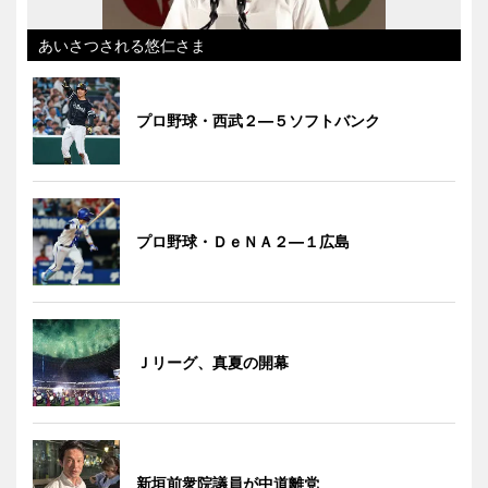
あいさつされる悠仁さま
プロ野球・西武２―５ソフトバンク
プロ野球・ＤｅＮＡ２―１広島
Ｊリーグ、真夏の開幕
新垣前衆院議員が中道離党