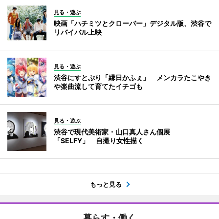
見る・遊ぶ
映画「ハチミツとクローバー」デジタル版、渋谷で
リバイバル上映
見る・遊ぶ
渋谷にすとぷり「縁日かふぇ」 メンカラたこやき
や楽曲流して育てたイチゴも
見る・遊ぶ
渋谷で現代美術家・山口真人さん個展
「SELFY」 自撮り女性描く
もっと見る
暮らす・働く