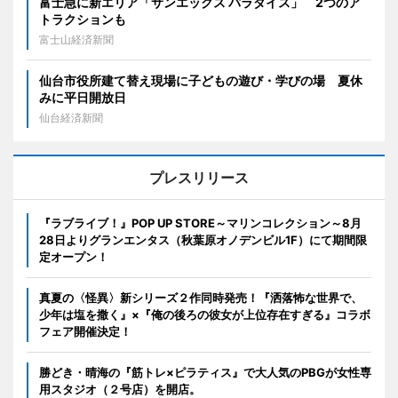
富士急に新エリア「サンエックス パラダイス」 2つのア
トラクションも
富士山経済新聞
仙台市役所建て替え現場に子どもの遊び・学びの場 夏休
みに平日開放日
仙台経済新聞
プレスリリース
『ラブライブ！』POP UP STORE～マリンコレクション～8月
28日よりグランエンタス（秋葉原オノデンビル1F）にて期間限
定オープン！
真夏の〈怪異〉新シリーズ２作同時発売！『洒落怖な世界で、
少年は塩を撒く』×『俺の後ろの彼女が上位存在すぎる』コラボ
フェア開催決定！
勝どき・晴海の『筋トレ×ピラティス』で大人気のPBGが女性専
用スタジオ（２号店）を開店。