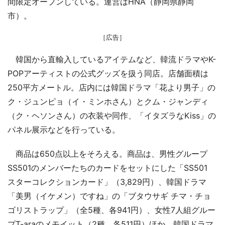
間限定オープンしている。運営はHNA（静岡県静岡
市）。
［広告］
韓国から直輸入しているアイテムなど、韓流ドラマやK-
POPアーティストの公式グッズを扱う同店。店舗面積は
250平方メートル。店内には韓国ドラマ「花より男子」の
ク・ジュンピョ（イ・ミンホさん）とクム・ジャンディ
（ク・ヘソンさん）の衣装や同作、「イタズラなKiss」の
パネル展示などを行っている。
商品は650点以上をそろえる。商品は、男性グループ
SS501のメンバーたちのカードをセットにした「SS501
スターコレクションカード」（3,829円）、韓国ドラマ
「美男（イケメン）ですね」の「ブタウサギ チマ・チョ
ゴリストラップ」（全5種、各941円）、女性7人組グルー
プT-araのメモイット（2種、各511円）ほか。韓国ドラマ