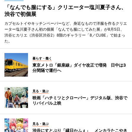
「なんでも服にする」クリエーター塩川夏子さん、
渋谷で初個展
カプセルトイやキッチンペーパーなど、身近なもので洋服を作るクリエ
ーター塩川夏子さん初の個展「なんでも服にしてみた展」が8月5日、
渋谷ヒカリエ（渋谷区渋谷2）8階のギャラリー「8／CUBE」で始まっ
た。
暮らす・働く
東京メトロ「銀座線」ダイヤ改正で増発 日中は3
分間隔で運行へ
見る・遊ぶ
映画「ハチミツとクローバー」デジタル版、渋谷で
リバイバル上映
見る・遊ぶ
渋谷にすとぷり「縁日かふぇ」 メンカラたこやき