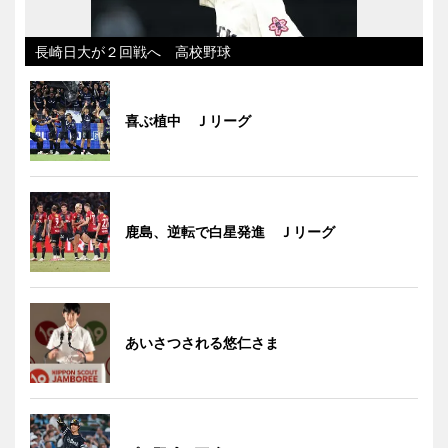
長崎日大が２回戦へ 高校野球
喜ぶ植中 Ｊリーグ
鹿島、逆転で白星発進 Ｊリーグ
あいさつされる悠仁さま