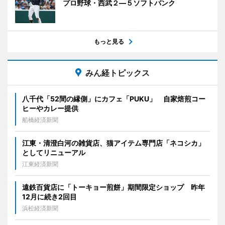
プロ野球・西武２―５ソフトバンク
もっと見る
みん経トピックス
八千代「52間の縁側」にカフェ「PUKU」 自家焙煎コー
ヒーやカレー提供
船橋経済新聞
江東・清澄白河の雑貨店、猫アイテム専門店「ネコシカ」
としてリニューアル
江東経済新聞
遠鉄百貨店に「トーキョー煎餅」期間限定ショップ 昨年
12月に続き2回目
浜松経済新聞