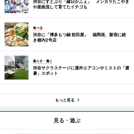
渋谷にすとぷり「縁日かふぇ」 メンカラたこやき
や楽曲流して育てたイチゴも
食べる
渋谷に「博多もつ鍋 前田屋」 福岡発、新宿に続
き都内2号店
暮らす・働く
渋谷サクラステージに屋外エアコンやミストの「避
暑」スポット
もっと見る
見る・遊ぶ