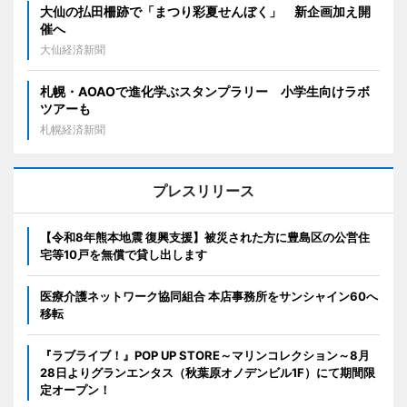
大仙の払田柵跡で「まつり彩夏せんぼく」 新企画加え開
催へ
大仙経済新聞
札幌・AOAOで進化学ぶスタンプラリー 小学生向けラボ
ツアーも
札幌経済新聞
プレスリリース
【令和8年熊本地震 復興支援】被災された方に豊島区の公営住
宅等10戸を無償で貸し出します
医療介護ネットワーク協同組合 本店事務所をサンシャイン60へ
移転
『ラブライブ！』POP UP STORE～マリンコレクション～8月
28日よりグランエンタス（秋葉原オノデンビル1F）にて期間限
定オープン！