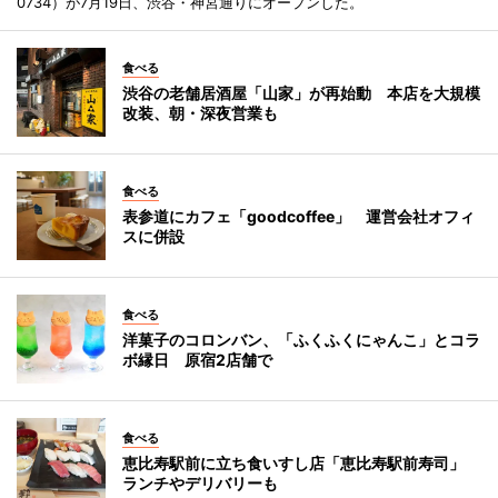
0734）が7月19日、渋谷・神宮通りにオープンした。
食べる
渋谷の老舗居酒屋「山家」が再始動 本店を大規模
改装、朝・深夜営業も
食べる
表参道にカフェ「goodcoffee」 運営会社オフィ
スに併設
食べる
洋菓子のコロンバン、「ふくふくにゃんこ」とコラ
ボ縁日 原宿2店舗で
食べる
恵比寿駅前に立ち食いすし店「恵比寿駅前寿司」
ランチやデリバリーも