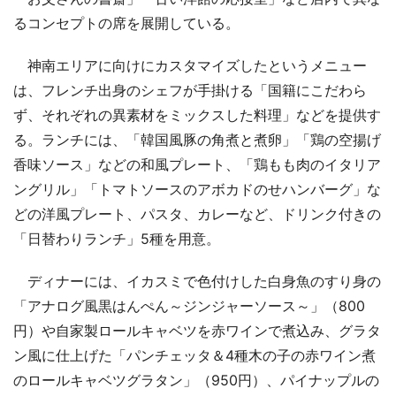
るコンセプトの席を展開している。
神南エリアに向けにカスタマイズしたというメニュー
は、フレンチ出身のシェフが手掛ける「国籍にこだわら
ず、それぞれの異素材をミックスした料理」などを提供す
る。ランチには、「韓国風豚の角煮と煮卵」「鶏の空揚げ
香味ソース」などの和風プレート、「鶏もも肉のイタリア
ングリル」「トマトソースのアボカドのせハンバーグ」な
どの洋風プレート、パスタ、カレーなど、ドリンク付きの
「日替わりランチ」5種を用意。
ディナーには、イカスミで色付けした白身魚のすり身の
「アナログ風黒はんぺん～ジンジャーソース～」（800
円）や自家製ロールキャベツを赤ワインで煮込み、グラタ
ン風に仕上げた「パンチェッタ＆4種木の子の赤ワイン煮
のロールキャベツグラタン」（950円）、パイナップルの