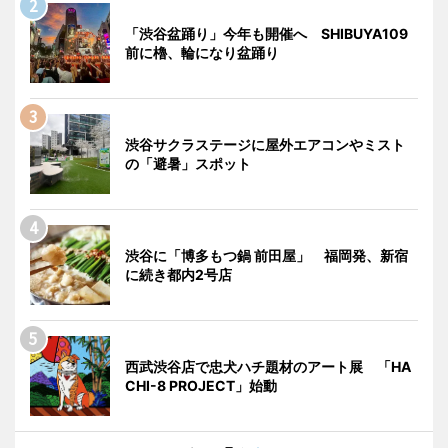
「渋谷盆踊り」今年も開催へ SHIBUYA109
前に櫓、輪になり盆踊り
渋谷サクラステージに屋外エアコンやミスト
の「避暑」スポット
渋谷に「博多もつ鍋 前田屋」 福岡発、新宿
に続き都内2号店
西武渋谷店で忠犬ハチ題材のアート展 「HA
CHI-8 PROJECT」始動