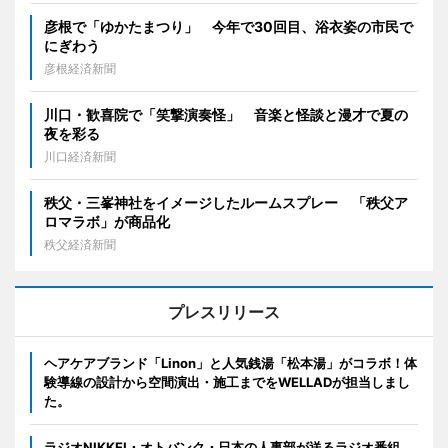
彦根で「ゆかたまつり」 今年で30回目、浴衣姿の市民で
にぎわう
彦根経済新聞
川口・歓喜院で「笑撃演奏怪」 音楽と怪談と漫才で夏の
夜を彩る
川口経済新聞
秩父・三峯神社をイメージしたルームスプレー 「秩父ア
ロマラボ」が商品化
秩父経済新聞
プレスリリース
ヘアケアブランド「Linon」と人気銭湯「松本湯」がコラボ！体
験導線の設計から空間演出・施工までをWELLADが担当しまし
た。
ラジオNIKKEI・オトバンク・日本の人事部が送るラジオ番組