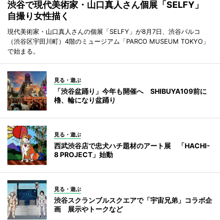
渋谷で現代美術家・山口真人さん個展「SELFY」
自撮り女性描く
現代美術家・山口真人さんの個展「SELFY」が8月7日、渋谷パルコ
（渋谷区宇田川町）4階のミュージアム「PARCO MUSEUM TOKYO」
で始まる。
見る・遊ぶ
「渋谷盆踊り」今年も開催へ SHIBUYA109前に
櫓、輪になり盆踊り
見る・遊ぶ
西武渋谷店で忠犬ハチ題材のアート展 「HACHI-
8 PROJECT」始動
見る・遊ぶ
渋谷スクランブルスクエアで「宇宙兄弟」コラボ企
画 展示やトークなど