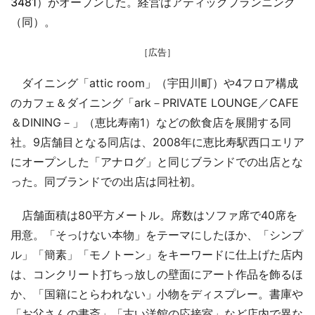
3481
）がオープンした。経営はアティックプランニング
（同）。
［広告］
ダイニング「attic room」（宇田川町）や4フロア構成
のカフェ＆ダイニング「ark－PRIVATE LOUNGE／CAFE
＆DINING－」（恵比寿南1）などの飲食店を展開する同
社。9店舗目となる同店は、2008年に恵比寿駅西口エリア
にオープンした「アナログ」と同じブランドでの出店とな
った。同ブランドでの出店は同社初。
店舗面積は80平方メートル。席数はソファ席で40席を
用意。「そっけない本物」をテーマにしたほか、「シンプ
ル」「簡素」「モノトーン」をキーワードに仕上げた店内
は、コンクリート打ちっ放しの壁面にアート作品を飾るほ
か、「国籍にとらわれない」小物をディスプレー。書庫や
「お父さんの書斎」「古い洋館の応接室」など店内で異な