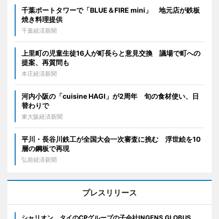
千葉ポートタワーで「BLUE＆FIRE mini」 地元店が鉄板
焼き料理提供
千葉経済新聞
上里町の児童生徒16人が町長らと意見交換 議場で町への
提案、再質問も
本庄経済新聞
河内小阪の「cuisine HAGI」が2周年 旬の食材使い、日
替わりで
東大阪経済新聞
平川・長谷川鉄工が全国大会一次審査に挑む 浮世絵を10
層の鋼板で再現
弘前経済新聞
プレスリリース
シャリオン、タイのCPグループの子会社INGENS GLOBUS