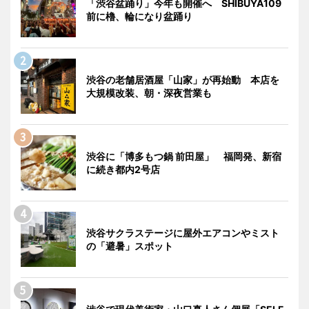
「渋谷盆踊り」今年も開催へ SHIBUYA109
前に櫓、輪になり盆踊り
渋谷の老舗居酒屋「山家」が再始動 本店を
大規模改装、朝・深夜営業も
渋谷に「博多もつ鍋 前田屋」 福岡発、新宿
に続き都内2号店
渋谷サクラステージに屋外エアコンやミスト
の「避暑」スポット