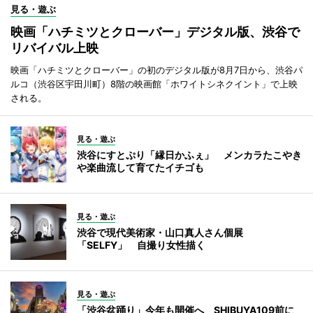
見る・遊ぶ
映画「ハチミツとクローバー」デジタル版、渋谷で
リバイバル上映
映画「ハチミツとクローバー」の初のデジタル版が8月7日から、渋谷パ
ルコ（渋谷区宇田川町）8階の映画館「ホワイトシネクイント」で上映
される。
見る・遊ぶ
渋谷にすとぷり「縁日かふぇ」 メンカラたこやき
や楽曲流して育てたイチゴも
見る・遊ぶ
渋谷で現代美術家・山口真人さん個展
「SELFY」 自撮り女性描く
見る・遊ぶ
「渋谷盆踊り」今年も開催へ SHIBUYA109前に