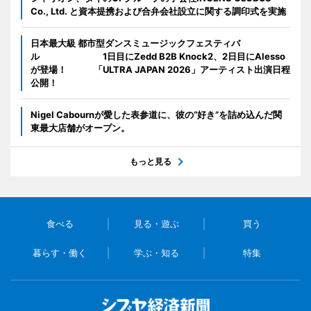
Co., Ltd. と資本提携および合弁会社設立に関する調印式を実施
日本最大級 都市型ダンスミュージックフェスティバ
ル 1日目にZedd B2B Knock2、2日目にAlesso
が登場！ 「ULTRA JAPAN 2026」アーティスト出演日程
公開！
Nigel Cabournが愛した表参道に、彼の“好き”を詰め込んだ関
東最大店舗がオープン。
もっと見る
食べる
見る・遊ぶ
買う
暮らす・働く
学ぶ・知る
特集