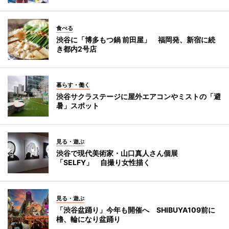
食べる
渋谷に「博多もつ鍋 前田屋」 福岡発、新宿に続
き都内2号店
暮らす・働く
渋谷サクラステージに屋外エアコンやミストの「避
暑」スポット
見る・遊ぶ
渋谷で現代美術家・山口真人さん個展
「SELFY」 自撮り女性描く
見る・遊ぶ
「渋谷盆踊り」今年も開催へ SHIBUYA109前に
櫓、輪になり盆踊り