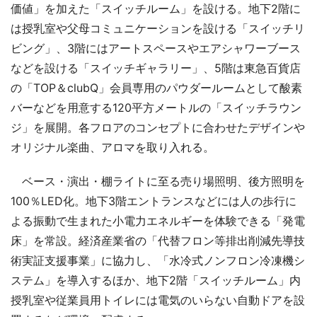
価値」を加えた「スイッチルーム」を設ける。地下2階に
は授乳室や父母コミュニケーションを設ける「スイッチリ
ビング」、3階にはアートスペースやエアシャワーブース
などを設ける「スイッチギャラリー」、5階は東急百貨店
の「TOP＆clubQ」会員専用のパウダールームとして酸素
バーなどを用意する120平方メートルの「スイッチラウン
ジ」を展開。各フロアのコンセプトに合わせたデザインや
オリジナル楽曲、アロマを取り入れる。
ベース・演出・棚ライトに至る売り場照明、後方照明を
100％LED化。地下3階エントランスなどには人の歩行に
よる振動で生まれた小電力エネルギーを体験できる「発電
床」を常設。経済産業省の「代替フロン等排出削減先導技
術実証支援事業」に協力し、「水冷式ノンフロン冷凍機シ
ステム」を導入するほか、地下2階「スイッチルーム」内
授乳室や従業員用トイレには電気のいらない自動ドアを設