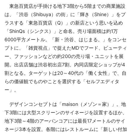
東急百貨店が手掛ける地下3階から5階までの商業施設
は、「渋谷（Shibuya）の街」に「輝き（Shine）」をプ
ラスする「東急百貨店（Q）」の新店という思いを込め
「ShinQs（シンクス）」と命名。売り場面積は約1万
6000平方メートル。「新・渋谷、はじまる。」をコンセ
プトに、「雑貨視点」で捉えたMDでフード、ビューティ
ー、ファッションなどの約200の売り場・ユニットを展
開。出店店舗は渋谷初出店7割、内同店限定ショップが4
割となる。ターゲットは20～40代の「働く女性」で、自
らの価値観でものやことを選択する「セルフエディタ
ー」。
デザインコンセプトは「maison（メゾン＝家）」。地
下3階には大型スクリーンのサイネージを設置するほか、
地下3階～4階のアーバンコアには最長17メートルのサイ
ネージ3本を設置。各階にはレストルームに「新しい付加