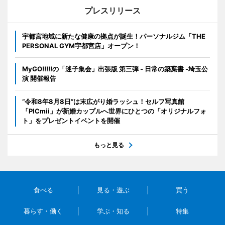
プレスリリース
宇都宮地域に新たな健康の拠点が誕生！パーソナルジム「THE
PERSONAL GYM宇都宮店」オープン！
MyGO!!!!!の「迷子集会」出張版 第三弾 - 日常の築葉書 -埼玉公
演 開催報告
“令和8年8月8日”は末広がり婚ラッシュ！セルフ写真館
「PICmii」が新婚カップルへ世界にひとつの「オリジナルフォ
ト」をプレゼントイベントを開催
もっと見る
食べる
見る・遊ぶ
買う
暮らす・働く
学ぶ・知る
特集