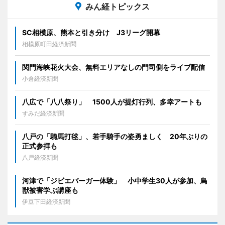
みん経トピックス
SC相模原、熊本と引き分け J3リーグ開幕
相模原町田経済新聞
関門海峡花火大会、無料エリアなしの門司側をライブ配信
小倉経済新聞
八広で「八八祭り」 1500人が提灯行列、多幸アートも
すみだ経済新聞
八戸の「騎馬打毬」、若手騎手の姿勇ましく 20年ぶりの
正式参拝も
八戸経済新聞
河津で「ジビエバーガー体験」 小中学生30人が参加、鳥
獣被害学ぶ講座も
伊豆下田経済新聞