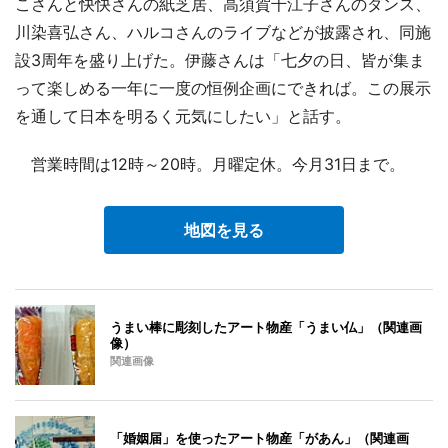
こさんと快快さんの紙芝居、高須賀千江子さんのダンス、
川染喜弘さん、ハルコさんのライブなどが披露され、同施
設3周年を盛り上げた。伊藤さんは「七夕の日、皆が集ま
って楽しめる一年に一度の恒例企画にできれば。この展示
を通して日本を明るく元気にしたい」と話す。
営業時間は12時～20時。月曜定休。今月31日まで。
地図を見る
うまい棒に彫刻したアート物産「うまい仏」（関連画
像）
関連画像
「婚姻届」を使ったアート物産「があん」（関連画