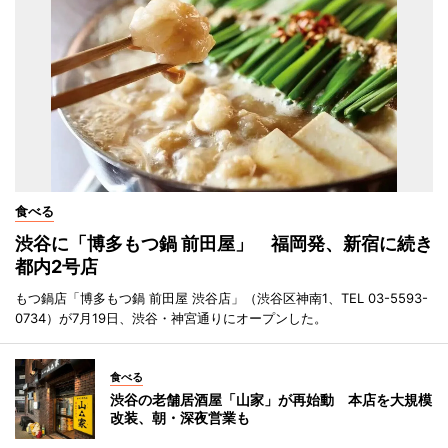
食べる
渋谷に「博多もつ鍋 前田屋」 福岡発、新宿に続き
都内2号店
もつ鍋店「博多もつ鍋 前田屋 渋谷店」（渋谷区神南1、TEL 03-5593-
0734）が7月19日、渋谷・神宮通りにオープンした。
食べる
渋谷の老舗居酒屋「山家」が再始動 本店を大規模
改装、朝・深夜営業も