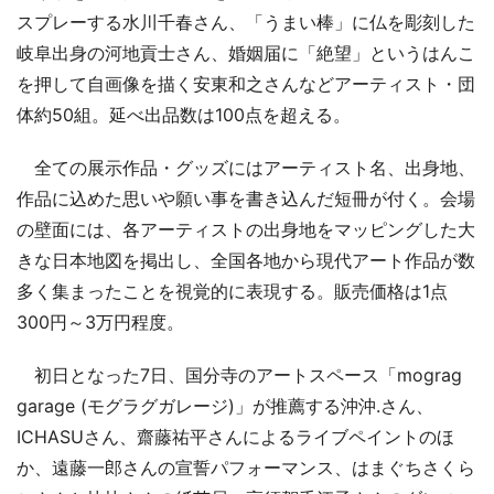
スプレーする水川千春さん、「うまい棒」に仏を彫刻した
岐阜出身の河地貢士さん、婚姻届に「絶望」というはんこ
を押して自画像を描く安東和之さんなどアーティスト・団
体約50組。延べ出品数は100点を超える。
全ての展示作品・グッズにはアーティスト名、出身地、
作品に込めた思いや願い事を書き込んだ短冊が付く。会場
の壁面には、各アーティストの出身地をマッピングした大
きな日本地図を掲出し、全国各地から現代アート作品が数
多く集まったことを視覚的に表現する。販売価格は1点
300円～3万円程度。
初日となった7日、国分寺のアートスペース「mograg
garage (モグラグガレージ)」が推薦する沖沖.さん、
ICHASUさん、齋藤祐平さんによるライブペイントのほ
か、遠藤一郎さんの宣誓パフォーマンス、はまぐちさくら