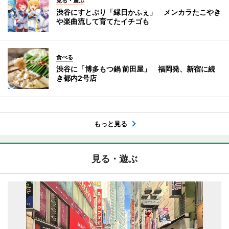
見る・遊ぶ
渋谷にすとぷり「縁日かふぇ」 メンカラたこやき
や楽曲流して育てたイチゴも
食べる
渋谷に「博多もつ鍋 前田屋」 福岡発、新宿に続
き都内2号店
もっと見る
見る・遊ぶ