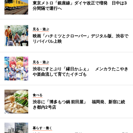
東京メトロ「銀座線」ダイヤ改正で増発 日中は3
分間隔で運行へ
見る・遊ぶ
映画「ハチミツとクローバー」デジタル版、渋谷で
リバイバル上映
見る・遊ぶ
渋谷にすとぷり「縁日かふぇ」 メンカラたこやき
や楽曲流して育てたイチゴも
食べる
渋谷に「博多もつ鍋 前田屋」 福岡発、新宿に続
き都内2号店
暮らす・働く