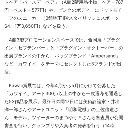
トベア「バースデーベア」（A館2階用品小物、ベア＝787
円・ベスト＝577円）や、ピンクのボディーにドットモチ
ーフのスニーカー（B館地下1階スタイリッシュスポーツ
S4、1万3,650円）などを扱う。
A館3階プロモーションスペースでは、合同展「プラグ
イン・セプテンバー」と「プラグイン・オクトーバー」の
出展ブランドの中から、バッグブランド「Ampersand」
など「カワイイ」をテーマにセレクトした3ブランドが出
店。
Kawaii賞展では、今年4月から5月にかけて公募した
「カワイイ」アート300点以上の中から一次選考を通過し
た53作品を展示。最終日の同17日には美術評論家・井出
洋一郎さんやアートユニット「明和電機」の土佐信道さ
ん、モデル、ツイーターのまつゆう＊さんら審査員が公開
審査を行い、グランプリや入賞者の発表を行う（14時