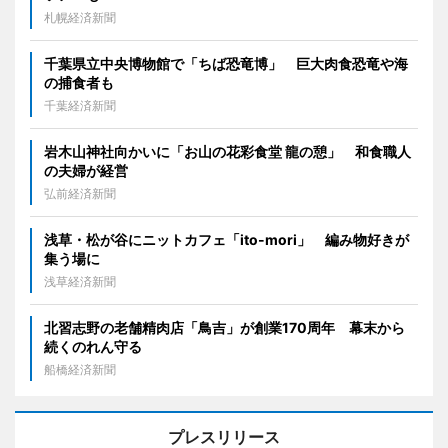
札幌経済新聞
千葉県立中央博物館で「ちば恐竜博」 巨大肉食恐竜や海
の捕食者も
千葉経済新聞
岩木山神社向かいに「お山の花彩食堂 龍の憩」 和食職人
の夫婦が経営
弘前経済新聞
浅草・松が谷にニットカフェ「ito-mori」 編み物好きが
集う場に
浅草経済新聞
北習志野の老舗精肉店「鳥吉」が創業170周年 幕末から
続くのれん守る
船橋経済新聞
プレスリリース