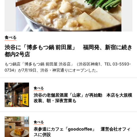
食べる
渋谷に「博多もつ鍋 前田屋」 福岡発、新宿に続き
都内2号店
もつ鍋店「博多もつ鍋 前田屋 渋谷店」（渋谷区神南1、TEL 03-5593-
0734）が7月19日、渋谷・神宮通りにオープンした。
食べる
渋谷の老舗居酒屋「山家」が再始動 本店を大規模
改装、朝・深夜営業も
食べる
表参道にカフェ「goodcoffee」 運営会社オフィ
スに併設