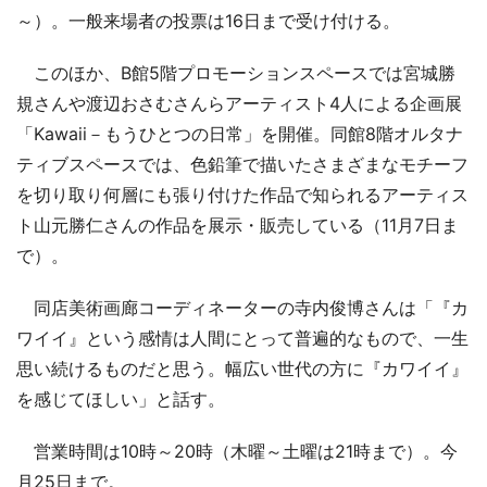
～）。一般来場者の投票は16日まで受け付ける。
このほか、B館5階プロモーションスペースでは宮城勝
規さんや渡辺おさむさんらアーティスト4人による企画展
「Kawaii－もうひとつの日常」を開催。同館8階オルタナ
ティブスペースでは、色鉛筆で描いたさまざまなモチーフ
を切り取り何層にも張り付けた作品で知られるアーティス
ト山元勝仁さんの作品を展示・販売している（11月7日ま
で）。
同店美術画廊コーディネーターの寺内俊博さんは「『カ
ワイイ』という感情は人間にとって普遍的なもので、一生
思い続けるものだと思う。幅広い世代の方に『カワイイ』
を感じてほしい」と話す。
営業時間は10時～20時（木曜～土曜は21時まで）。今
月25日まで。