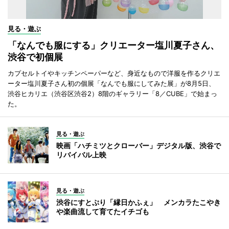
見る・遊ぶ
「なんでも服にする」クリエーター塩川夏子さん、
渋谷で初個展
カプセルトイやキッチンペーパーなど、身近なもので洋服を作るクリエ
ーター塩川夏子さん初の個展「なんでも服にしてみた展」が8月5日、
渋谷ヒカリエ（渋谷区渋谷2）8階のギャラリー「8／CUBE」で始まっ
た。
見る・遊ぶ
映画「ハチミツとクローバー」デジタル版、渋谷で
リバイバル上映
見る・遊ぶ
渋谷にすとぷり「縁日かふぇ」 メンカラたこやき
や楽曲流して育てたイチゴも