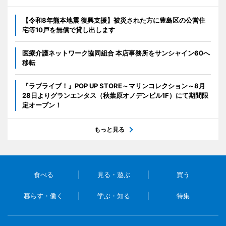
【令和8年熊本地震 復興支援】被災された方に豊島区の公営住
宅等10戸を無償で貸し出します
医療介護ネットワーク協同組合 本店事務所をサンシャイン60へ
移転
『ラブライブ！』POP UP STORE～マリンコレクション～8月
28日よりグランエンタス（秋葉原オノデンビル1F）にて期間限
定オープン！
もっと見る
食べる
見る・遊ぶ
買う
暮らす・働く
学ぶ・知る
特集