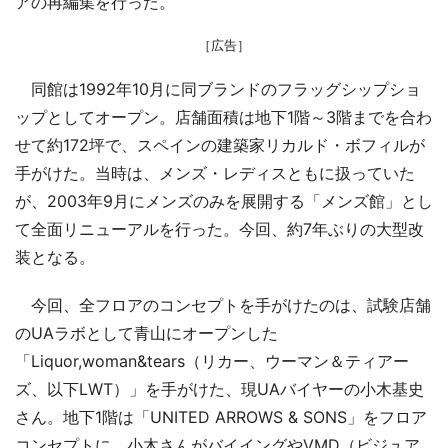
アの再編集を行った。
［広告］
同館は1992年10月に同ブランドのフラッグシップショ
ップとしてオープン。店舗面積は地下1階～3階までを合わ
せて約172坪で、スペインの建築家リカルド・ボフィルが
手がけた。当時は、メンズ・レディスともに扱っていた
が、2003年9月にメンズのみを展開する「メンズ館」とし
て全面リニューアルを行った。今回、約7年ぶりの大型改
装となる。
今回、全フロアのコンセプトを手がけたのは、試験店舗
のUAラボとして青山にオープンした
「Liquor,woman&tears（リカー、ウーマン＆ティアー
ズ、以下LWT）」を手がけた、現UAバイヤーの小木基史
さん。地下1階は「UNITED ARROWS & SONS」をフロア
コンセプトに、小木さんがバイイングやVMD（ビジュア