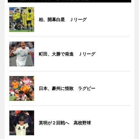
柏、開幕白星 Ｊリーグ
町田、大勝で発進 Ｊリーグ
日本、豪州に惜敗 ラグビー
英明が２回戦へ 高校野球