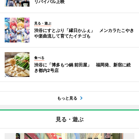
リバイバル上映
見る・遊ぶ
渋谷にすとぷり「縁日かふぇ」 メンカラたこやき
や楽曲流して育てたイチゴも
食べる
渋谷に「博多もつ鍋 前田屋」 福岡発、新宿に続
き都内2号店
もっと見る
見る・遊ぶ