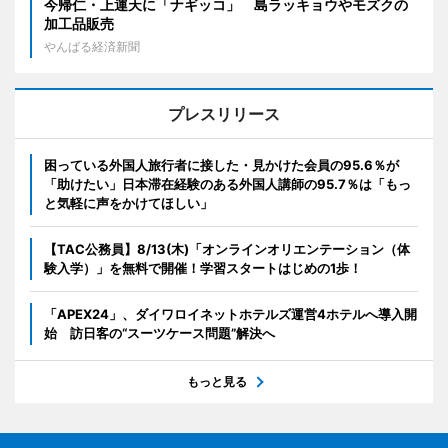
今帰仁・上運天に「ナギッコ」 島ラッキョウやモズクの
加工品販売
やんばる経済新聞
プレスリリース
困っている外国人旅行者に接した・見かけた会員の95.6％が
「助けたい」日本滞在経験のある外国人講師の95.7％は「もっ
と気軽に声をかけてほしい」
【TAC公務員】8/13(木)「オンラインオリエンテーション（体
験入学）」を無料で開催！学習スタートはじめの1歩！
「APEX24」、ダイワロイネットホテルズ運営4ホテルへ導入開
始 訪日客の“スーツケース問題”解決へ
もっと見る