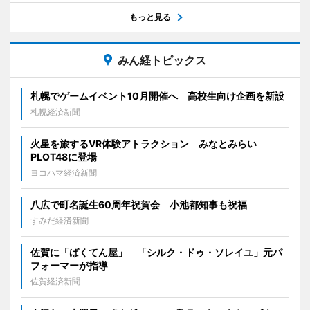
もっと見る
みん経トピックス
札幌でゲームイベント10月開催へ 高校生向け企画を新設
札幌経済新聞
火星を旅するVR体験アトラクション みなとみらい
PLOT48に登場
ヨコハマ経済新聞
八広で町名誕生60周年祝賀会 小池都知事も祝福
すみだ経済新聞
佐賀に「ばくてん屋」 「シルク・ドゥ・ソレイユ」元パ
フォーマーが指導
佐賀経済新聞