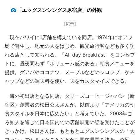
「エッグスンシングス原宿店」の外観
［広告］
現在ハワイに1店舗を構えている同店。1974年にオアフ
島で誕生し、地元の人をはじめ、観光旅行客なども多く訪
れる店として知られる。「All day Breakfast」をコンセプ
トに、昼夜問わず「ボリューム感のある」朝食メニューを
提供。グアバやココナツ、メープルなどのシロップ、ケチ
ャップなどの調味料を使い、味をカスタマイズできる。
海外初出店となる同店。タリーズコーヒージャパン（新
宿区）創業者の松田公太さんが、以前より「アメリカの朝
食スタイルを日本に広めたい」と考えていた。2008年ご
ろ知人を通じて日本国内での店舗展開の話を受けたことが
きっかけ。松田さんは、もともとエグスンシングスの「大
ファン」でもあったことなどから国内展開を決意。今回、