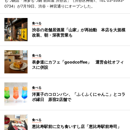
もつ鍋店「博多もつ鍋 前田屋 渋谷店」（渋谷区神南1、TEL 03-5593-
0734）が7月19日、渋谷・神宮通りにオープンした。
食べる
渋谷の老舗居酒屋「山家」が再始動 本店を大規模
改装、朝・深夜営業も
食べる
表参道にカフェ「goodcoffee」 運営会社オフィ
スに併設
食べる
洋菓子のコロンバン、「ふくふくにゃんこ」とコラ
ボ縁日 原宿2店舗で
食べる
恵比寿駅前に立ち食いすし店「恵比寿駅前寿司」