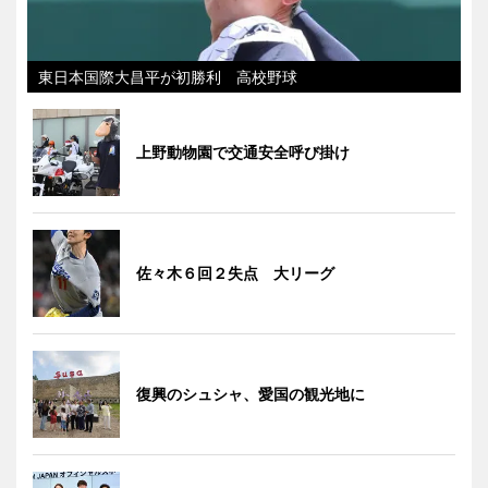
東日本国際大昌平が初勝利 高校野球
上野動物園で交通安全呼び掛け
佐々木６回２失点 大リーグ
復興のシュシャ、愛国の観光地に