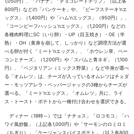
1,050円）、「バナナ」「チョコレートチップ」（以上各
800円）などの「パンケーキ」や、「ビーフステーキ’nエ
ッグス」（1,400円）や「ハム’nエッグス」（950円）」、
「コーンビーフハッシュ’nエッグス」（1,200円）などの
各種肉料理にSC（いり卵）・UP（目玉焼き）・OE（半
熟）・OH（黄身を崩して、しっかり）など調理方法が選
べる卵が付く「ミート’nエッグス」、「ホウレン草、ベー
コンとチーズ」（1,200円）や「スパムと青ネギ」（1,100
円）、「ベジタリアン（ミックス野菜）」など中身が選べ
る「オムレツ」は、チーズが入っているオムレツはチェダ
ー・モッツアレラ・ペッパージャックの3種からチーズが
選べる。「ミート’nエッグス」「オムレツ」共に、ライ
ス・トースト・ポテトから一種付け合わせを選択できる。
ディナー（18時～）では「ナチョス」「ロコモコ」「ハ
ワイ風炒飯」（上記各1,000円）や「サーモンのロミロミ
（ちぎり）」「ケージャンスパイスポテト」（以上各800