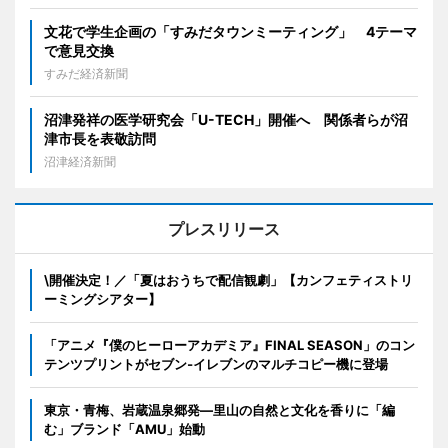
文花で学生企画の「すみだタウンミーティング」 4テーマ
で意見交換
すみだ経済新聞
沼津発祥の医学研究会「U-TECH」開催へ 関係者らが沼
津市長を表敬訪問
沼津経済新聞
プレスリリース
\開催決定！／「夏はおうちで配信観劇」【カンフェティストリ
ーミングシアター】
「アニメ『僕のヒーローアカデミア』FINAL SEASON」のコン
テンツプリントがセブン‐イレブンのマルチコピー機に登場
東京・青梅、岩蔵温泉郷発―里山の自然と文化を香りに「編
む」ブランド「AMU」始動