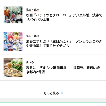
見る・遊ぶ
映画「ハチミツとクローバー」デジタル版、渋谷で
リバイバル上映
見る・遊ぶ
渋谷にすとぷり「縁日かふぇ」 メンカラたこやき
や楽曲流して育てたイチゴも
食べる
渋谷に「博多もつ鍋 前田屋」 福岡発、新宿に続
き都内2号店
もっと見る