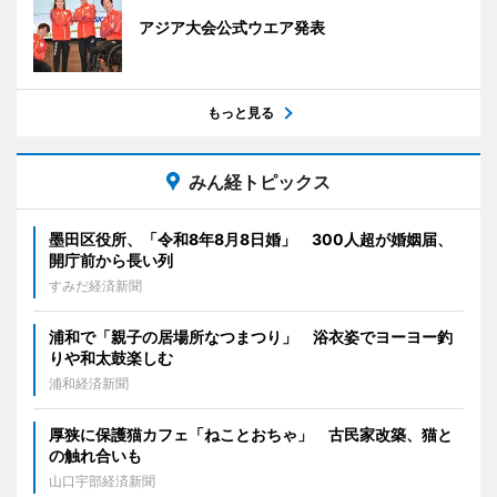
アジア大会公式ウエア発表
もっと見る
みん経トピックス
墨田区役所、「令和8年8月8日婚」 300人超が婚姻届、
開庁前から長い列
すみだ経済新聞
浦和で「親子の居場所なつまつり」 浴衣姿でヨーヨー釣
りや和太鼓楽しむ
浦和経済新聞
厚狭に保護猫カフェ「ねことおちゃ」 古民家改築、猫と
の触れ合いも
山口宇部経済新聞