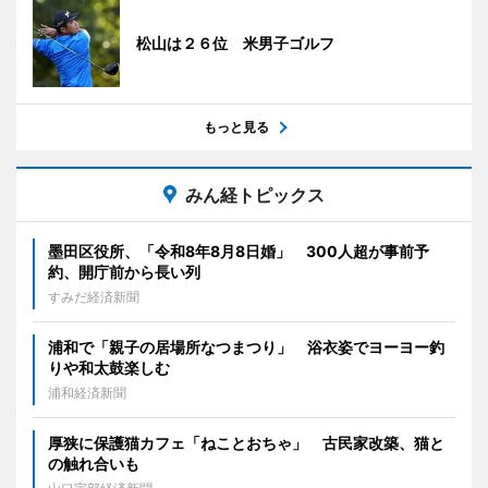
松山は２６位 米男子ゴルフ
もっと見る
みん経トピックス
墨田区役所、「令和8年8月8日婚」 300人超が事前予
約、開庁前から長い列
すみだ経済新聞
浦和で「親子の居場所なつまつり」 浴衣姿でヨーヨー釣
りや和太鼓楽しむ
浦和経済新聞
厚狭に保護猫カフェ「ねことおちゃ」 古民家改築、猫と
の触れ合いも