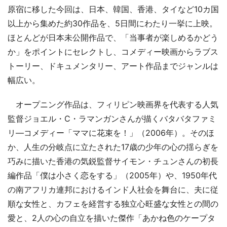
原宿に移した今回は、日本、韓国、香港、タイなど10カ国
以上から集めた約30作品を、5日間にわたり一挙に上映。
ほとんどが日本未公開作品で、「当事者が楽しめるかどう
か」をポイントにセレクトし、コメディー映画からラブス
トーリー、ドキュメンタリー、アート作品までジャンルは
幅広い。
オープニング作品は、フィリピン映画界を代表する人気
監督ジョエル・C・ラマンガンさんが描くバタバタファミ
リ―コメディー「ママに花束を！」（2006年）。そのほ
か、人生の分岐点に立たされた17歳の少年の心の揺らぎを
巧みに描いた香港の気鋭監督サイモン・チュンさんの初長
編作品「僕は小さく恋をする」（2005年）や、1950年代
の南アフリカ連邦におけるインド人社会を舞台に、夫に従
順な女性と、カフェを経営する独立心旺盛な女性との間の
愛と、2人の心の自立を描いた傑作「あかね色のケープタ