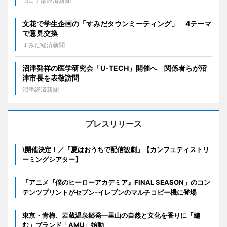
山口宇部経済新聞
文花で学生企画の「すみだタウンミーティング」 4テーマ
で意見交換
すみだ経済新聞
沼津発祥の医学研究会「U-TECH」開催へ 関係者らが沼
津市長を表敬訪問
沼津経済新聞
プレスリリース
\開催決定！／「夏はおうちで配信観劇」【カンフェティストリ
ーミングシアター】
「アニメ『僕のヒーローアカデミア』FINAL SEASON」のコン
テンツプリントがセブン‐イレブンのマルチコピー機に登場
東京・青梅、岩蔵温泉郷発―里山の自然と文化を香りに「編
む」ブランド「AMU」始動