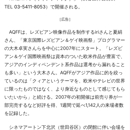
TEL
03-5411-8053
）で開催される。
［広告］
AQFFは、レズビアン映像作品を制作するiriさんと夏絹
さん、「東京国際レズビアン＆ゲイ映画祭」プログラマー
の大木卓実さんらを中心に2007年にスタート。「レズビ
アン＆ゲイ国際映画祭は資本のついた欧米作品が豊富で、
アジアのインディペンデント系作品は選考から漏れること
も多い」という大木さん。AQFFがアジア作品に的を絞っ
ているのは「クィアというテーマを、欧米やテレビの世界
に限ったものではなく、より身近なものとして感じてもら
いたいから」と続ける。2007年の初開催は前売り券が一
部完売するなど好評を得、1週間で延べ1,142人の来場者数
を記録した。
シネマアートン下北沢（世田谷区）の閉館に伴い会場を