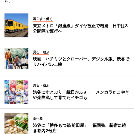
た。
暮らす・働く
東京メトロ「銀座線」ダイヤ改正で増発 日中は3
分間隔で運行へ
見る・遊ぶ
映画「ハチミツとクローバー」デジタル版、渋谷で
リバイバル上映
見る・遊ぶ
渋谷にすとぷり「縁日かふぇ」 メンカラたこやき
や楽曲流して育てたイチゴも
食べる
渋谷に「博多もつ鍋 前田屋」 福岡発、新宿に続
き都内2号店