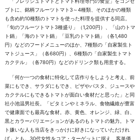
「フレッシュトマトとトマト料理専門の食堂」をコンセ
プトに、銘柄フルーツトマト3～4種類、そのほかの種類
も含め約10種類のトマトを使った料理を提供する同店。
「旬のフルーツトマト3種盛り」（1,200円）、「山のトマ
ト鍋」「海のトマト鍋」「豆乳のトマト鍋」（各1,480
円）などのフードメニューのほか、7種類の「自家製生ト
マトジュース」（各680円）、6種類の「自家製生トマト
カクテル」（各780円）などのドリンク類も用意する。
「何か一つの食材に特化して店作りをしようと考え、前
菜にもでき、サラダにもでき、ピザやパスタ、ジュースや
カクテルにもできるトマトが面白い食材だと思った」と同
社小池温男社長。「ビタミンやミネラル、食物繊維が豊富
で健康面でも最高な食材。赤、黄色、オレンジ、緑、白、
黒とカラーバリエーションがあるのもトマトの魅力。トマ
ト嫌いな人も当店をきっかけに好きになっていただけれ
ば」とも。30代女性をコア・ターゲットに据え、客単価