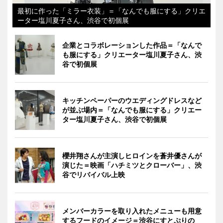
最初に作った「ミラー衣装」＝「なんでも服にする」クリエ
ーター塩川夏子さん、渋谷で初個展
企業とコラボレーションした作品＝「なんで
も服にする」クリエーター塩川夏子さん、渋
谷で初個展
キッチンペーパーのウエディングドレスなど
が並ぶ場内＝「なんでも服にする」クリエー
ター塩川夏子さん、渋谷で初個展
櫻井翔さんが主演しヒロインを蒼井優さんが
演じた＝映画「ハチミツとクローバー」、渋
谷でリバイバル上映
メンバーカラーを取り入れたメニューも用意
するフードのイメージ＝渋谷にすとぷりの