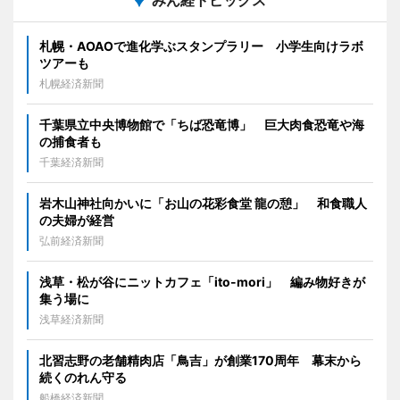
みん経トピックス
札幌・AOAOで進化学ぶスタンプラリー 小学生向けラボ
ツアーも
札幌経済新聞
千葉県立中央博物館で「ちば恐竜博」 巨大肉食恐竜や海
の捕食者も
千葉経済新聞
岩木山神社向かいに「お山の花彩食堂 龍の憩」 和食職人
の夫婦が経営
弘前経済新聞
浅草・松が谷にニットカフェ「ito-mori」 編み物好きが
集う場に
浅草経済新聞
北習志野の老舗精肉店「鳥吉」が創業170周年 幕末から
続くのれん守る
船橋経済新聞