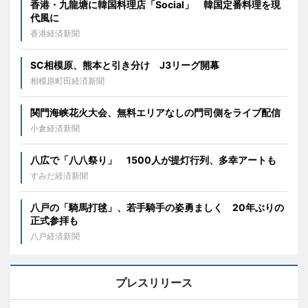
香港・九龍塘に韓国料理店「Social」 韓国定番料理を現
代風に
香港経済新聞
SC相模原、熊本と引き分け J3リーグ開幕
相模原町田経済新聞
関門海峡花火大会、無料エリアなしの門司側をライブ配信
小倉経済新聞
八広で「八八祭り」 1500人が提灯行列、多幸アートも
すみだ経済新聞
八戸の「騎馬打毬」、若手騎手の姿勇ましく 20年ぶりの
正式参拝も
八戸経済新聞
プレスリリース