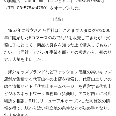
の旗艦店「Combimini（コンビミニ）DAIKANYAMA」
（TEL
03-5784-4760
）をオープンした。
［広告］
1957年に設立された同社は、これまでカタログや2000
年に開始したEコマースのみで商品を販売してきたが「実
際に手にとって、商品の良さを知った上で購入してもらい
たい」（同社・アパレル事業本部）との考慮から、初のリ
アル店舗を出店した。
海外キッズブランドなどファッション感度の高いキッズ
店舗が集積する代官山への出店を模索し、代官山エリアの
総合情報サイト「代官山ホームページ」を運営する代官山
ビジネスネットワーク事務局（猿楽町、アスピ内）に出店
場所を相談。9月にリニューアルオープンした同施設の情
報を得て、駅から近い好立地の条件などが決め手となり、
出店を決めた。