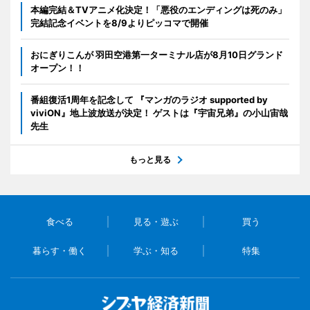
本編完結＆TVアニメ化決定！「悪役のエンディングは死のみ」
完結記念イベントを8/9よりピッコマで開催
おにぎりこんが 羽田空港第一ターミナル店が8月10日グランド
オープン！！
番組復活1周年を記念して 『マンガのラジオ supported by
viviON』地上波放送が決定！ ゲストは『宇宙兄弟』の小山宙哉
先生
もっと見る
食べる
見る・遊ぶ
買う
暮らす・働く
学ぶ・知る
特集