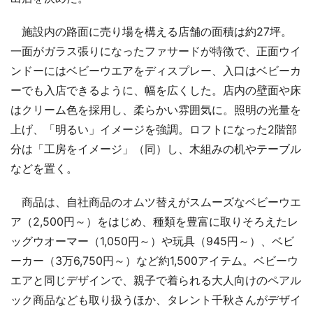
施設内の路面に売り場を構える店舗の面積は約27坪。
一面がガラス張りになったファサードが特徴で、正面ウイ
ンドーにはベビーウエアをディスプレー、入口はベビーカ
ーでも入店できるように、幅を広くした。店内の壁面や床
はクリーム色を採用し、柔らかい雰囲気に。照明の光量を
上げ、「明るい」イメージを強調。ロフトになった2階部
分は「工房をイメージ」（同）し、木組みの机やテーブル
などを置く。
商品は、自社商品のオムツ替えがスムーズなベビーウエ
ア（2,500円～）をはじめ、種類を豊富に取りそろえたレ
ッグウオーマー（1,050円～）や玩具（945円～）、ベビ
ーカー（3万6,750円～）など約1,500アイテム。ベビーウ
エアと同じデザインで、親子で着られる大人向けのペアル
ック商品なども取り扱うほか、タレント千秋さんがデザイ